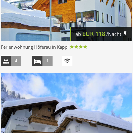
EUR
118
ab
/Nacht
Ferienwohnung Höferau in Kappl
4
1