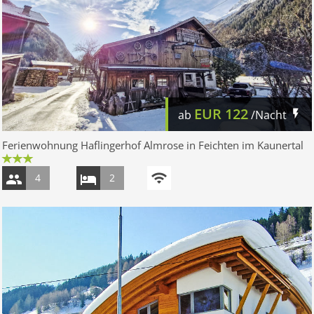
EUR
122
ab
/Nacht
Ferienwohnung Haflingerhof Almrose in Feichten im Kaunertal
4
2