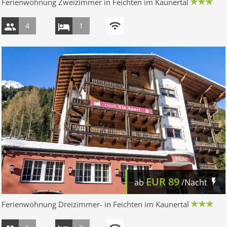
Ferienwohnung Zweizimmer in Feichten im Kaunertal
4
1
EUR
89
ab
/Nacht
Ferienwohnung Dreizimmer- in Feichten im Kaunertal