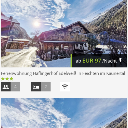
EUR
97
ab
/Nacht
Ferienwohnung Haflingerhof Edelweiß in Feichten im Kaunertal
4
2