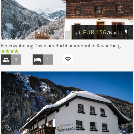
EUR
156
ab
/Nacht
Ferienwohnung David am Buchhammerhof in Kaunerberg
3
1