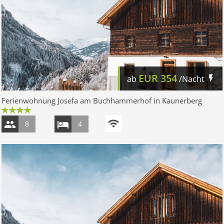
EUR
354
ab
/Nacht
Ferienwohnung Josefa am Buchhammerhof in Kaunerberg
8
4