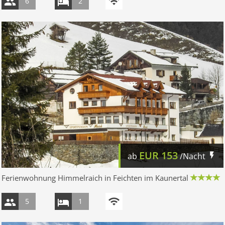
6
2
EUR
153
ab
/Nacht
Ferienwohnung Himmelraich in Feichten im Kaunertal
5
1