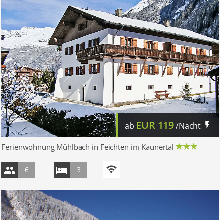
EUR
119
ab
/Nacht
Ferienwohnung Mühlbach in Feichten im Kaunertal
6
3