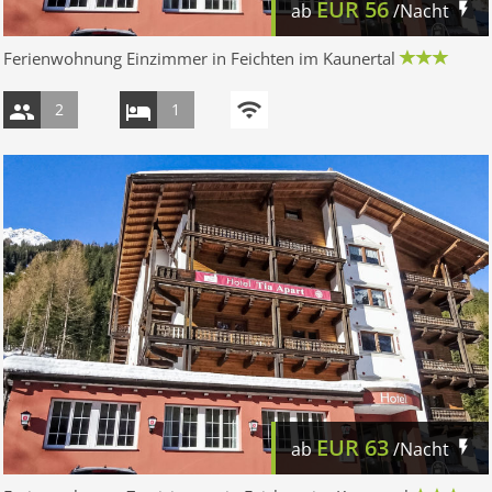
EUR
56
ab
/Nacht
Ferienwohnung Einzimmer in Feichten im Kaunertal
2
1
EUR
63
ab
/Nacht