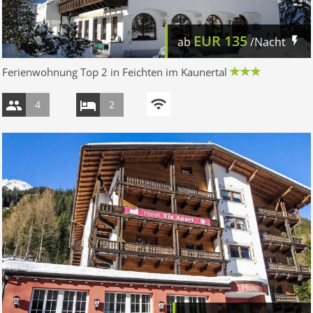
EUR
135
ab
/Nacht
Ferienwohnung Top 2 in Feichten im Kaunertal
4
2