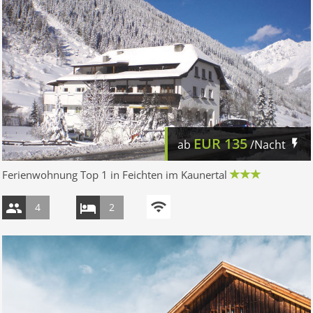
EUR
135
ab
/Nacht
Ferienwohnung Top 1 in Feichten im Kaunertal
4
2