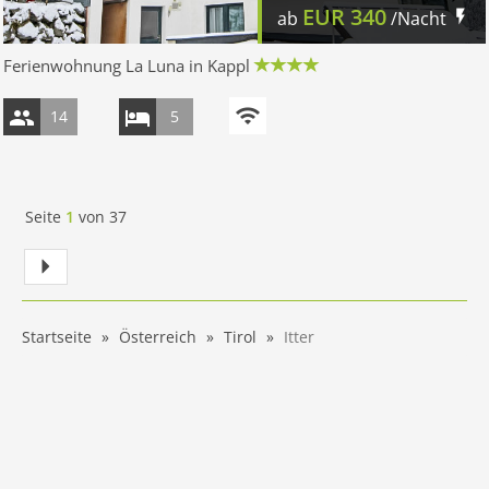
EUR
340
ab
/Nacht
Ferienwohnung La Luna in Kappl
14
5
Seite
1
von
37
Startseite
Österreich
Tirol
Itter