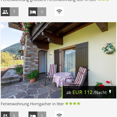
7
3
EUR
112
ab
/Nacht
Ferienwohnung Horngacher in Itter
5
2