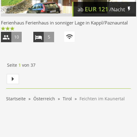
EUR
121
ab
/Nacht
Ferienhaus Ferienhaus in sonniger Lage in Kappl/Paznauntal
10
5
Seite
1
von
37
Startseite
Österreich
Tirol
Feichten im Kaunertal