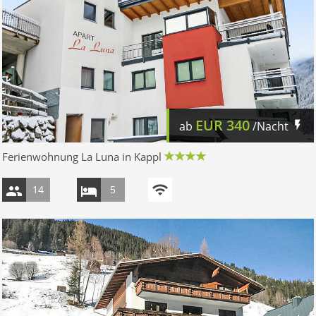
EUR
340
ab
/Nacht
Ferienwohnung La Luna in Kappl
14
5