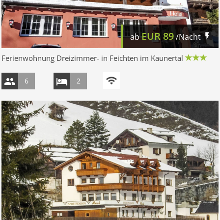
EUR
89
ab
/Nacht
Ferienwohnung Dreizimmer- in Feichten im Kaunertal
6
2