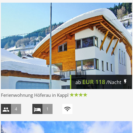
EUR
118
ab
/Nacht
Ferienwohnung Höferau in Kappl
4
1