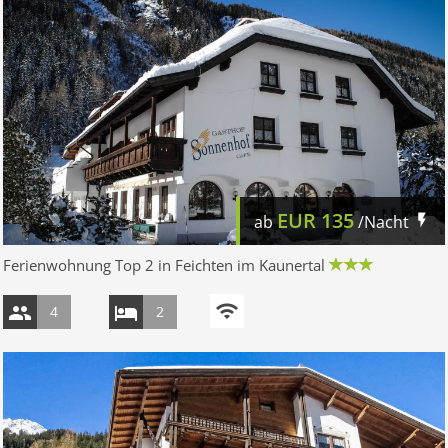
EUR
135
ab
/Nacht
Ferienwohnung Top 2 in Feichten im Kaunertal
4
2