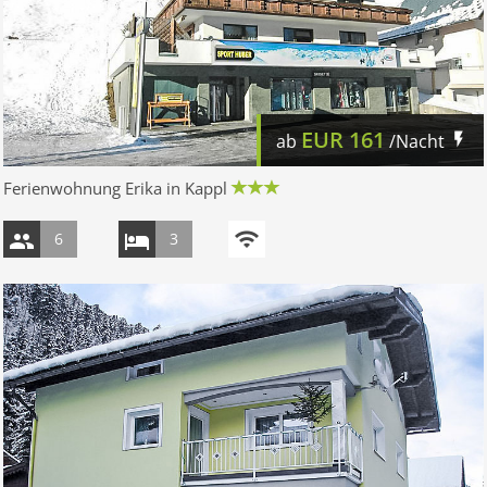
EUR
161
ab
/Nacht
Ferienwohnung Erika in Kappl
6
3