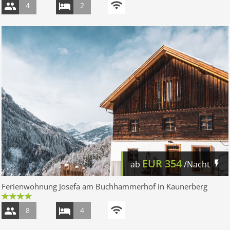
4
2
EUR
354
ab
/Nacht
Ferienwohnung Josefa am Buchhammerhof in Kaunerberg
8
4