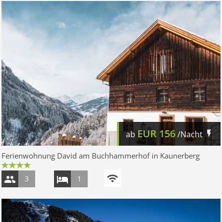
EUR
156
ab
/Nacht
Ferienwohnung David am Buchhammerhof in Kaunerberg
3
1