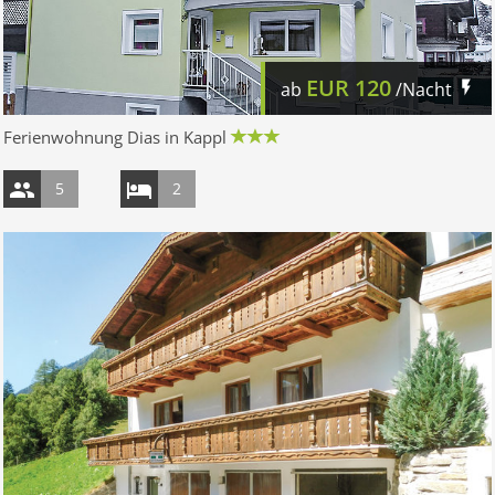
EUR
120
ab
/Nacht
Ferienwohnung Dias in Kappl
5
2