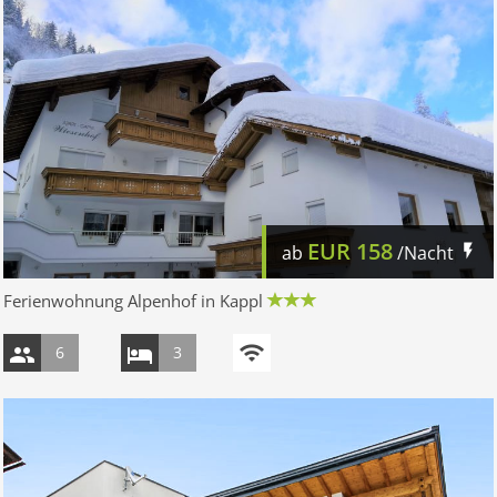
EUR
158
ab
/Nacht
Ferienwohnung Alpenhof in Kappl
6
3