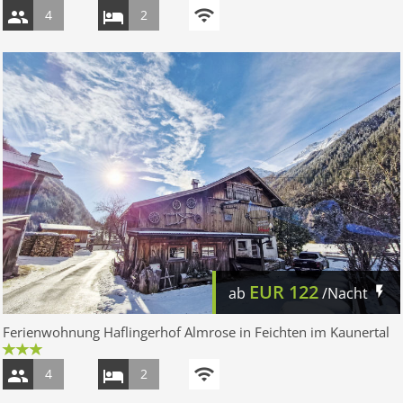
4
2
EUR
122
ab
/Nacht
Ferienwohnung Haflingerhof Almrose in Feichten im Kaunertal
4
2