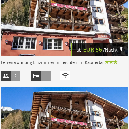
EUR
56
ab
/Nacht
Ferienwohnung Einzimmer in Feichten im Kaunertal
2
1