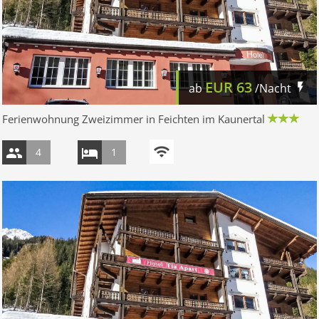
EUR
63
ab
/Nacht
Ferienwohnung Zweizimmer in Feichten im Kaunertal
4
1