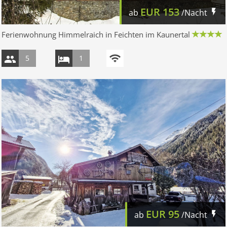
EUR
153
ab
/Nacht
Ferienwohnung Himmelraich in Feichten im Kaunertal
5
1
EUR
95
ab
/Nacht