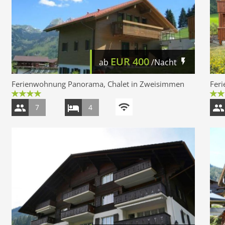
EUR
400
ab
/Nacht
Ferienwohnung Panorama, Chalet in Zweisimmen
Fer
7
4