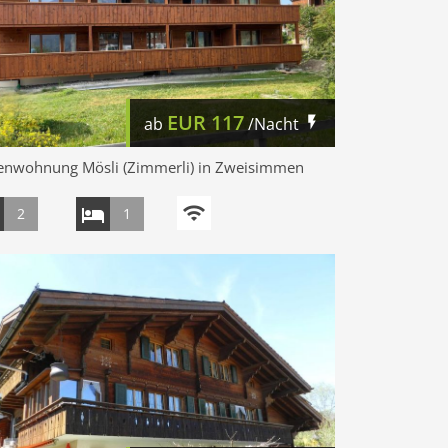
EUR
117
ab
/Nacht
ienwohnung Mösli (Zimmerli) in Zweisimmen
2
1