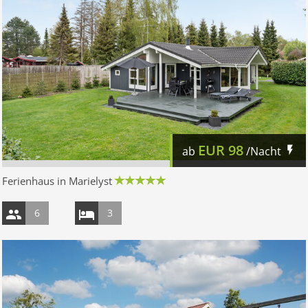
EUR
98
ab
/Nacht
Ferienhaus in Marielyst
6
3