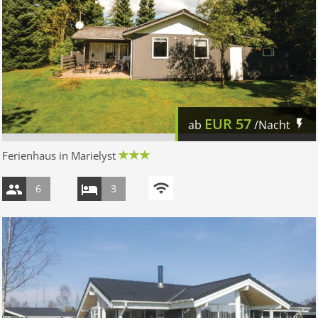
EUR
57
ab
/Nacht
Ferienhaus in Marielyst
6
3