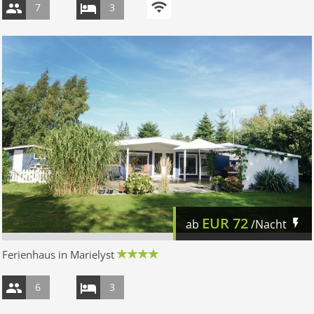
7
3
EUR
72
ab
/Nacht
Ferienhaus in Marielyst
6
3