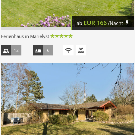
EUR
166
ab
/Nacht
Ferienhaus in Marielyst
12
6