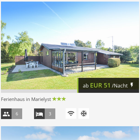
EUR
51
ab
/Nacht
Ferienhaus in Marielyst
6
3