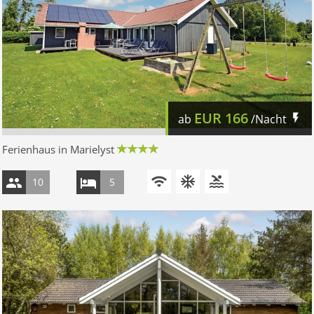
EUR
166
ab
/Nacht
Ferienhaus in Marielyst
10
5