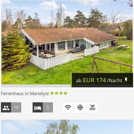
EUR
174
ab
/Nacht
Ferienhaus in Marielyst
10
5