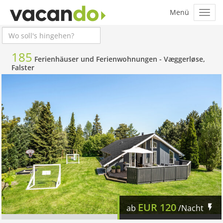
185
Ferienhäuser und Ferienwohnungen -
Væggerløse,
Falster
EUR
120
ab
/Nacht