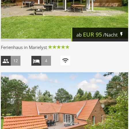
EUR
95
ab
/Nacht
Ferienhaus in Marielyst
12
4