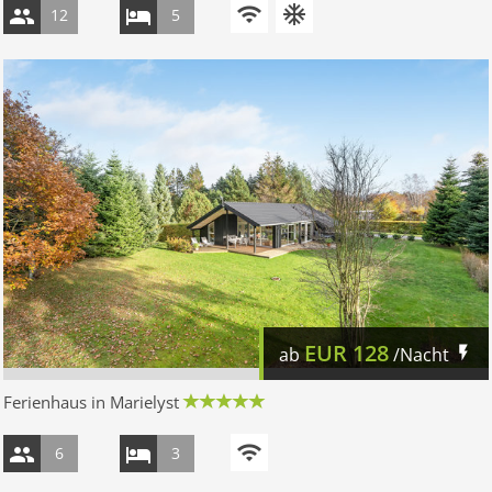
12
5
EUR
128
ab
/Nacht
Ferienhaus in Marielyst
6
3