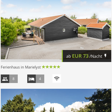
EUR
73
ab
/Nacht
Ferienhaus in Marielyst
8
4