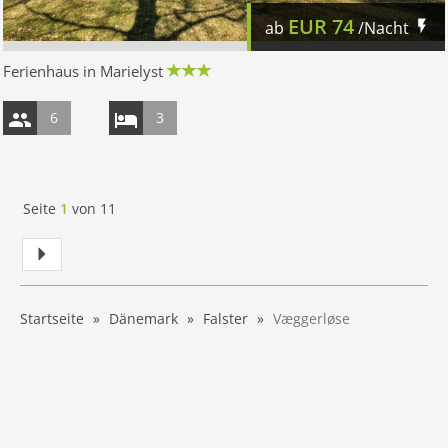
EUR
74
ab
/Nacht
Ferienhaus in Marielyst
6
3
Seite
1
von
11
Startseite
Dänemark
Falster
Væggerløse