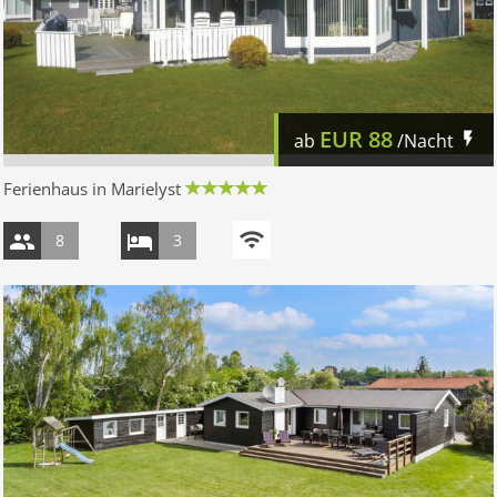
EUR
88
ab
/Nacht
Ferienhaus in Marielyst
8
3