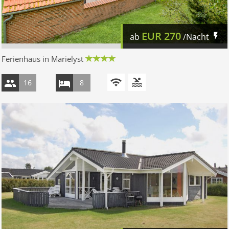
EUR
270
ab
/Nacht
Ferienhaus in Marielyst
16
8