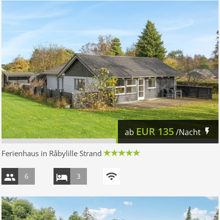
EUR
135
ab
/Nacht
Ferienhaus in Råbylille Strand
6
3