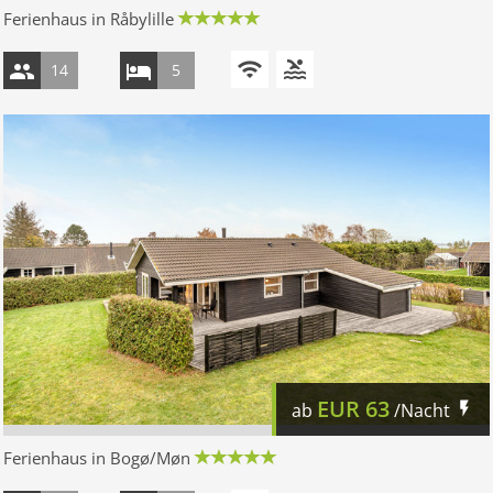
Ferienhaus in Råbylille
14
5
EUR
63
ab
/Nacht
Ferienhaus in Bogø/Møn