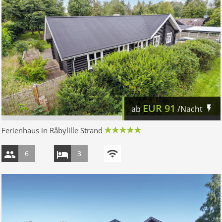
EUR
91
ab
/Nacht
Ferienhaus in Råbylille Strand
6
3