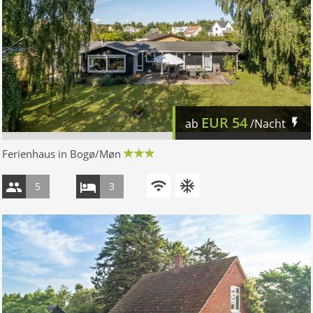
EUR
54
ab
/Nacht
Ferienhaus in Bogø/Møn
5
3