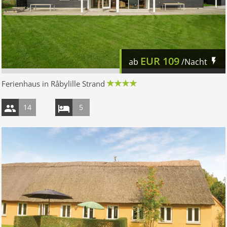
EUR
109
ab
/Nacht
Ferienhaus in Råbylille Strand
14
5