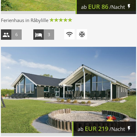
EUR
86
ab
/Nacht
Ferienhaus in Råbylille
6
3
EUR
219
ab
/Nacht