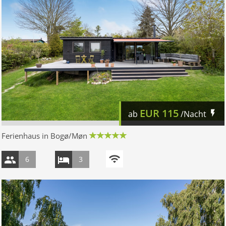
EUR
115
ab
/Nacht
Ferienhaus in Bogø/Møn
6
3