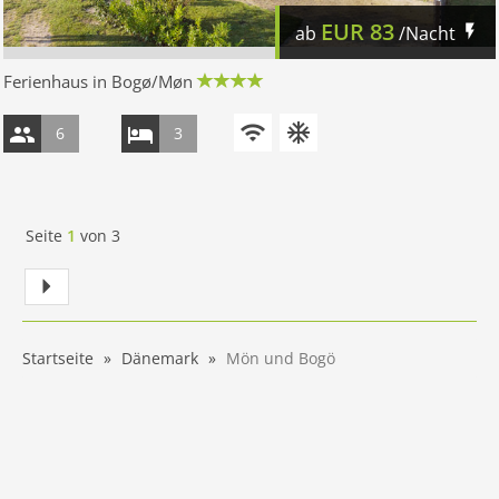
EUR
83
ab
/Nacht
Ferienhaus in Bogø/Møn
6
3
Seite
1
von
3
Startseite
Dänemark
Mön und Bogö