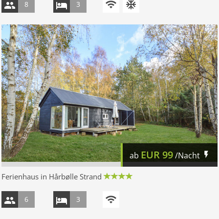
8
3
EUR
99
ab
/Nacht
Ferienhaus in Hårbølle Strand
6
3