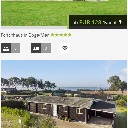
EUR
128
ab
/Nacht
Ferienhaus in Bogø/Møn
6
3