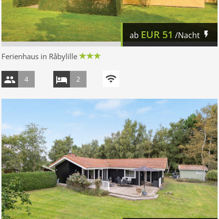
EUR
51
ab
/Nacht
Ferienhaus in Råbylille
4
2