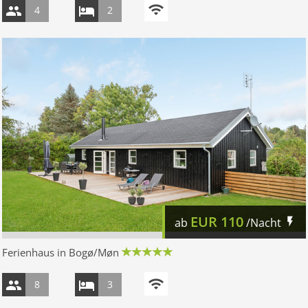
4
2
EUR
110
ab
/Nacht
Ferienhaus in Bogø/Møn
8
3