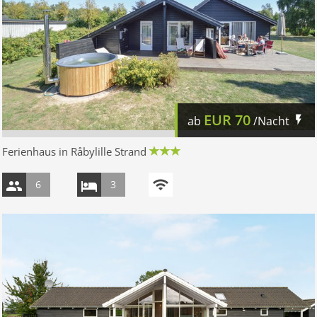
EUR
70
ab
/Nacht
Ferienhaus in Råbylille Strand
6
3