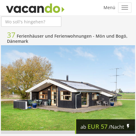
37
Ferienhäuser und Ferienwohnungen -
Mön und Bogö,
Dänemark
EUR
57
ab
/Nacht