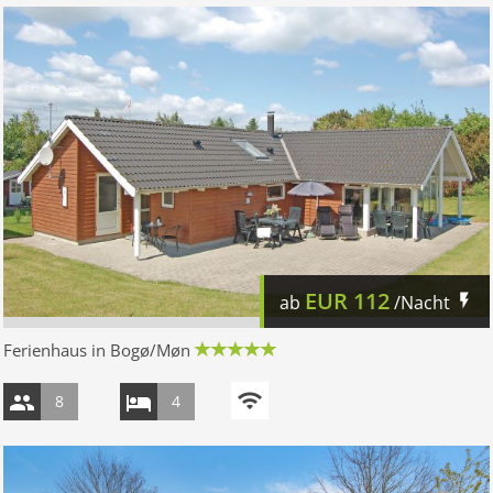
EUR
112
ab
/Nacht
Ferienhaus in Bogø/Møn
8
4