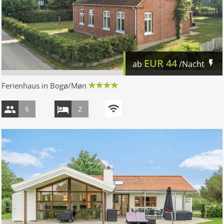
EUR
44
ab
/Nacht
Ferienhaus in Bogø/Møn
6
2