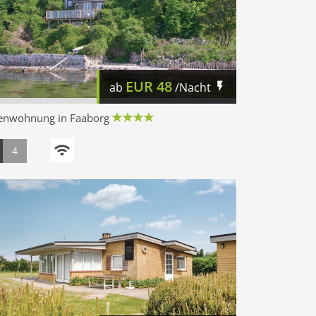
EUR
48
ab
/Nacht
ienwohnung in Faaborg
4