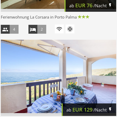
EUR
76
ab
/Nacht
Ferienwohnung La Corsara in Porto Palma
4
2
EUR
129
ab
/Nacht