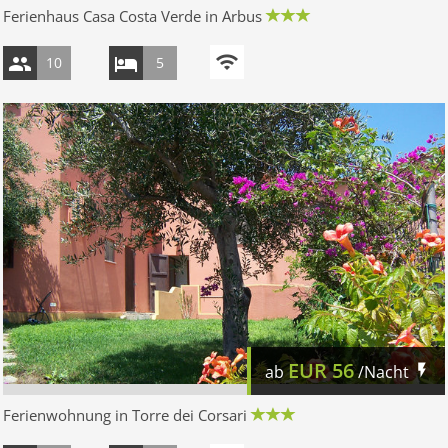
Ferienhaus Casa Costa Verde in Arbus
10
5
EUR
56
ab
/Nacht
Ferienwohnung in Torre dei Corsari