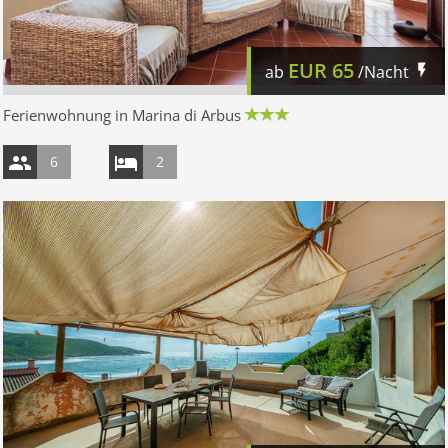
EUR
65
ab
/Nacht
Ferienwohnung in Marina di Arbus
6
2