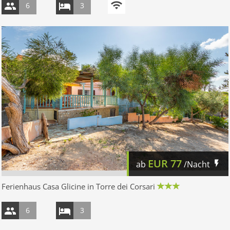
6
3
EUR
77
ab
/Nacht
Ferienhaus Casa Glicine in Torre dei Corsari
6
3