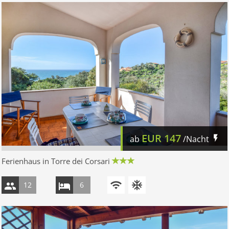
EUR
147
ab
/Nacht
Ferienhaus in Torre dei Corsari
12
6