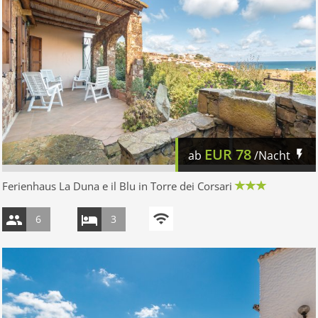
EUR
78
ab
/Nacht
Ferienhaus La Duna e il Blu in Torre dei Corsari
6
3