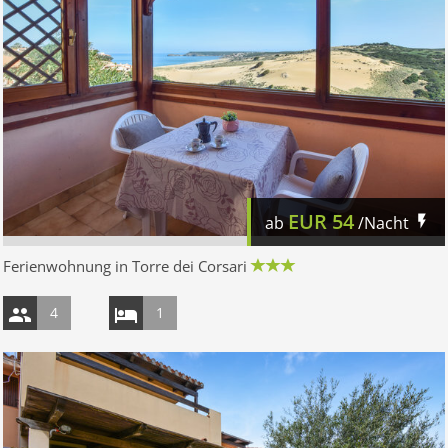
EUR
54
ab
/Nacht
Ferienwohnung in Torre dei Corsari
4
1