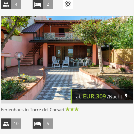
4
2
EUR
309
ab
/Nacht
Ferienhaus in Torre dei Corsari
10
5