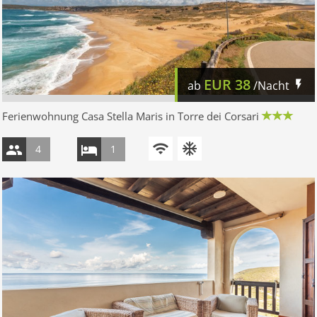
EUR
38
ab
/Nacht
Ferienwohnung Casa Stella Maris in Torre dei Corsari
4
1