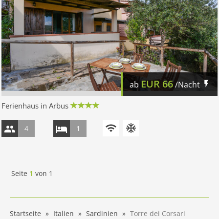
EUR
66
ab
/Nacht
Ferienhaus in Arbus
4
1
Seite
1
von
1
Startseite
Italien
Sardinien
Torre dei Corsari