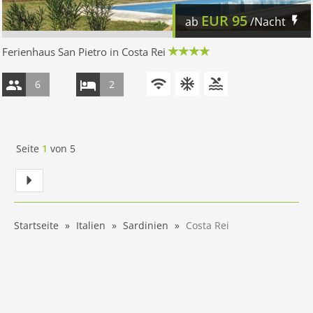
EUR
95
ab
/Nacht
Ferienhaus San Pietro in Costa Rei
6
2
Seite
1
von
5
Startseite
Italien
Sardinien
Costa Rei