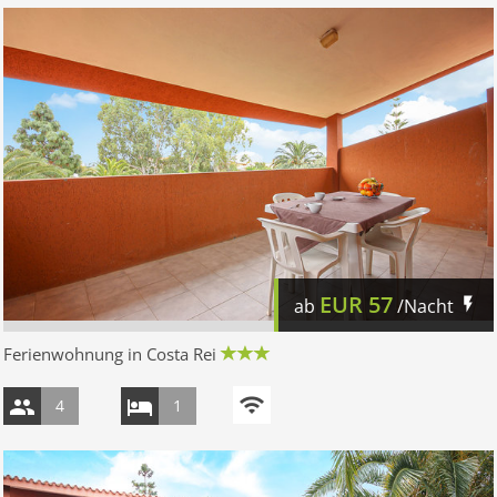
EUR
57
ab
/Nacht
Ferienwohnung in Costa Rei
4
1