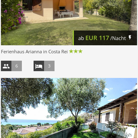
EUR
117
ab
/Nacht
Ferienhaus Arianna in Costa Rei
6
3