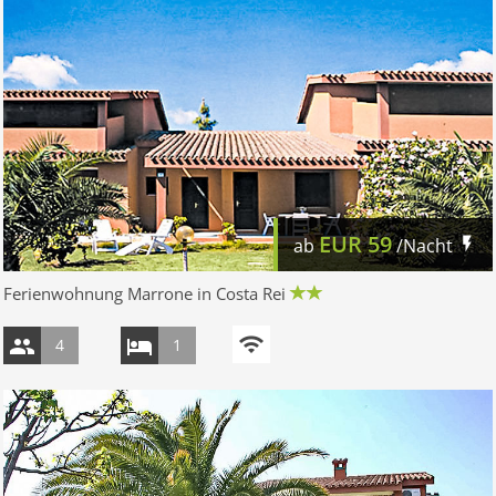
EUR
59
ab
/Nacht
Ferienwohnung Marrone in Costa Rei
4
1