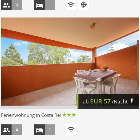
4
1
EUR
57
ab
/Nacht
Ferienwohnung in Costa Rei
4
1