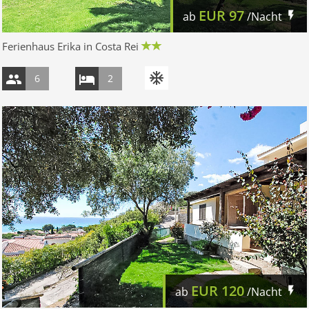
EUR
97
ab
/Nacht
Ferienhaus Erika in Costa Rei
6
2
EUR
120
ab
/Nacht