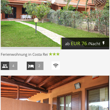
EUR
76
ab
/Nacht
Ferienwohnung in Costa Rei
4
2