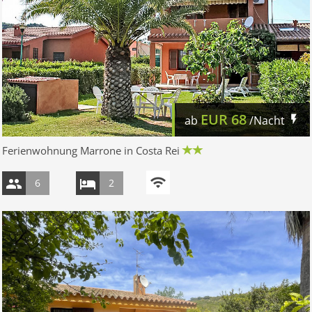
EUR
68
ab
/Nacht
Ferienwohnung Marrone in Costa Rei
6
2