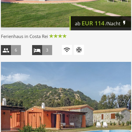
EUR
114
ab
/Nacht
Ferienhaus in Costa Rei
6
3