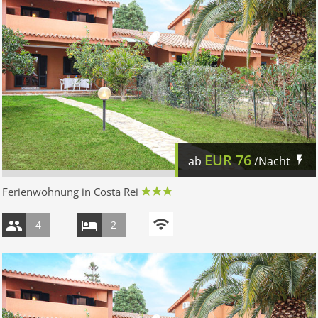
EUR
76
ab
/Nacht
Ferienwohnung in Costa Rei
4
2