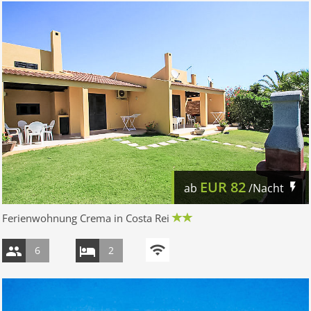
EUR
82
ab
/Nacht
Ferienwohnung Crema in Costa Rei
6
2