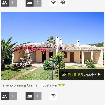
6
2
EUR
66
ab
/Nacht
Ferienwohnung Crema in Costa Rei
4
1