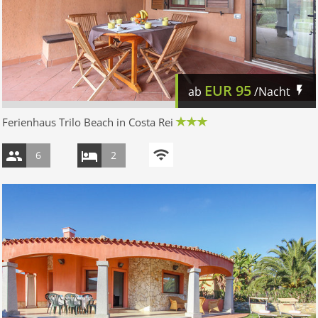
EUR
95
ab
/Nacht
Ferienhaus Trilo Beach in Costa Rei
6
2