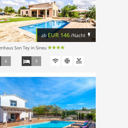
EUR
146
ab
/Nacht
enhaus Son Tey in Sineu
6
3