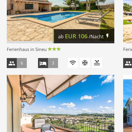
EUR
106
ab
/Nacht
Ferienhaus in Sineu
Feri
6
3