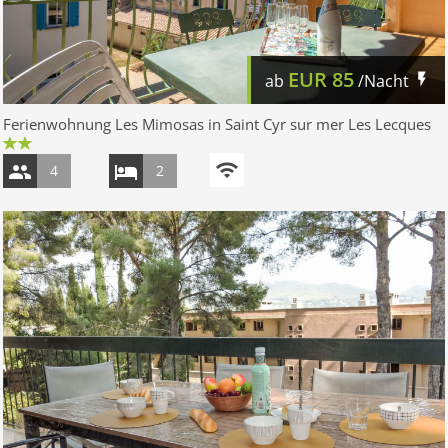
EUR
85
ab
/Nacht
Ferienwohnung Les Mimosas in Saint Cyr sur mer Les Lecques
4
2