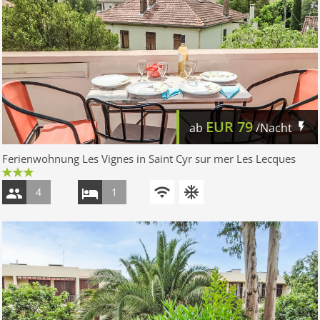
EUR
79
ab
/Nacht
Ferienwohnung Les Vignes in Saint Cyr sur mer Les Lecques
4
1