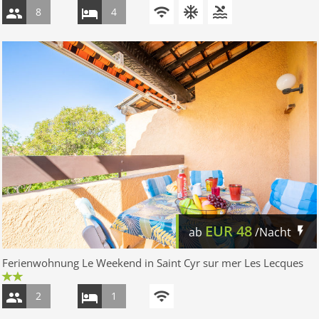
8
4
EUR
48
ab
/Nacht
Ferienwohnung Le Weekend in Saint Cyr sur mer Les Lecques
2
1