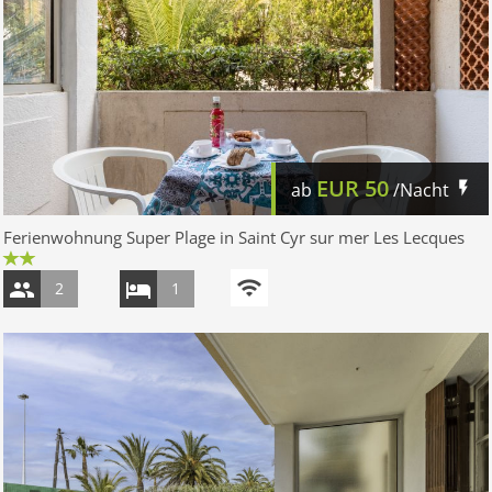
EUR
50
ab
/Nacht
Ferienwohnung Super Plage in Saint Cyr sur mer Les Lecques
2
1