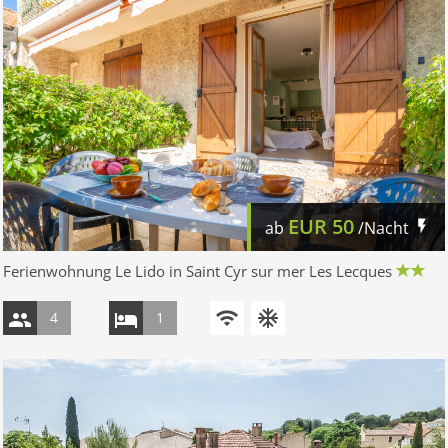
EUR
50
ab
/Nacht
Ferienwohnung Le Lido in Saint Cyr sur mer Les Lecques
4
1