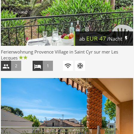
EUR
47
ab
/Nacht
Ferienwohnung Provence Village in Saint Cyr sur mer Les
Lecques
2
1