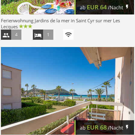
EUR
64
ab
/Nacht
Ferienwohnung Jardins de la mer in Saint Cyr sur mer Les
Lecques
4
1
EUR
68
ab
/Nacht