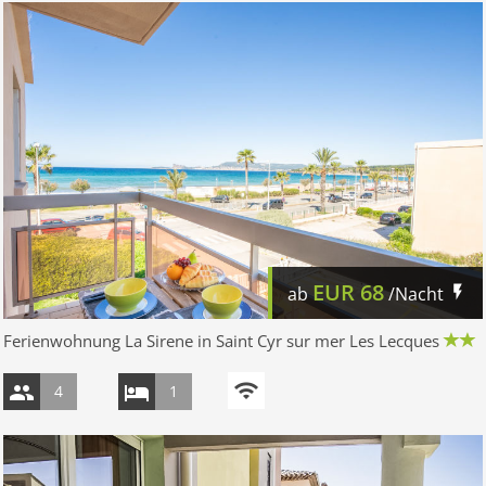
EUR
68
ab
/Nacht
Ferienwohnung La Sirene in Saint Cyr sur mer Les Lecques
4
1