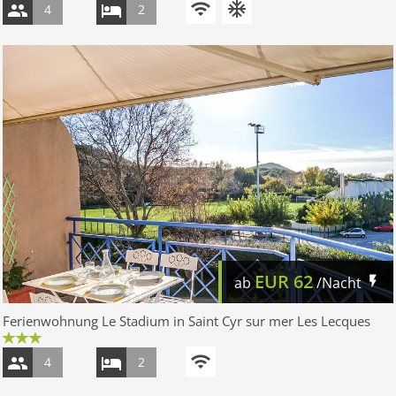
4
2
EUR
62
ab
/Nacht
Ferienwohnung Le Stadium in Saint Cyr sur mer Les Lecques
4
2