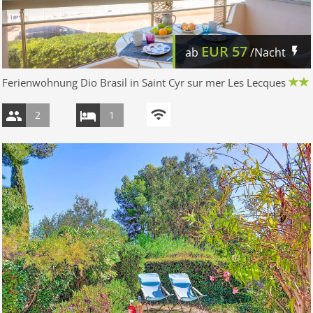
EUR
57
ab
/Nacht
Ferienwohnung Dio Brasil in Saint Cyr sur mer Les Lecques
2
1