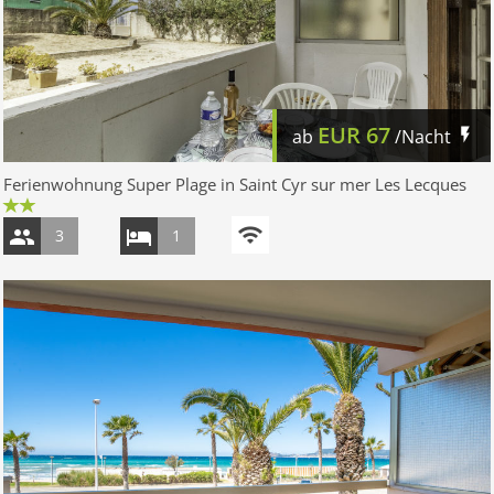
EUR
67
ab
/Nacht
Ferienwohnung Super Plage in Saint Cyr sur mer Les Lecques
3
1