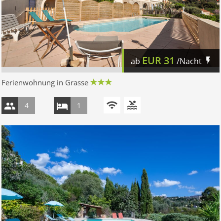
EUR
31
ab
/Nacht
Ferienwohnung in Grasse
4
1