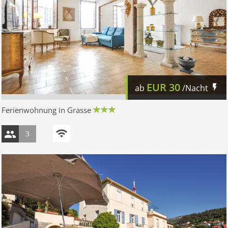
EUR
30
ab
/Nacht
Ferienwohnung in Grasse
3