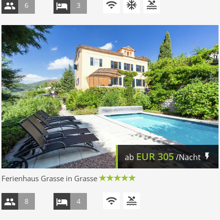
6
3
EUR
305
ab
/Nacht
Ferienhaus Grasse in Grasse
8
4