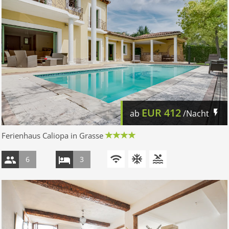
EUR
412
ab
/Nacht
Ferienhaus Caliopa in Grasse
6
3