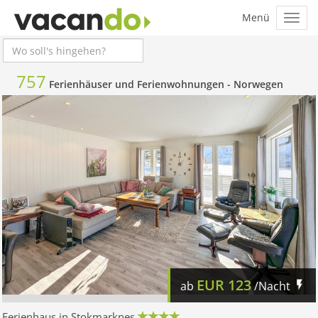
757
Ferienhäuser und Ferienwohnungen -
Norwegen
EUR
123
ab
/Nacht
Ferienhaus in Stokmarknes