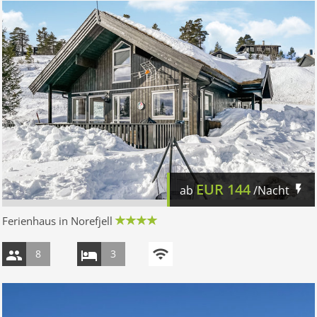
EUR
144
ab
/Nacht
Ferienhaus in Norefjell
8
3