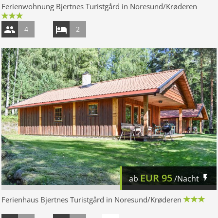
Ferienwohnung Bjertnes Turistgård in Noresund/Krøderen
4
2
EUR
95
ab
/Nacht
Ferienhaus Bjertnes Turistgård in Noresund/Krøderen