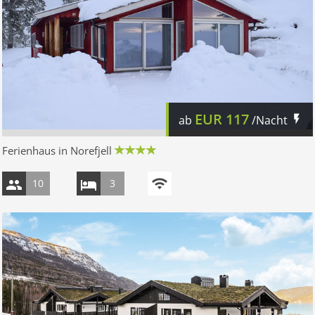
EUR
117
ab
/Nacht
Ferienhaus in Norefjell
10
3