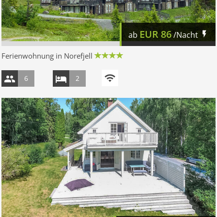
EUR
86
ab
/Nacht
Ferienwohnung in Norefjell
6
2