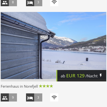
8
3
EUR
129
ab
/Nacht
Ferienhaus in Norefjell
9
3