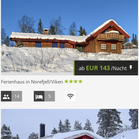
EUR
143
ab
/Nacht
Ferienhaus in Norefjell/Viken
14
5