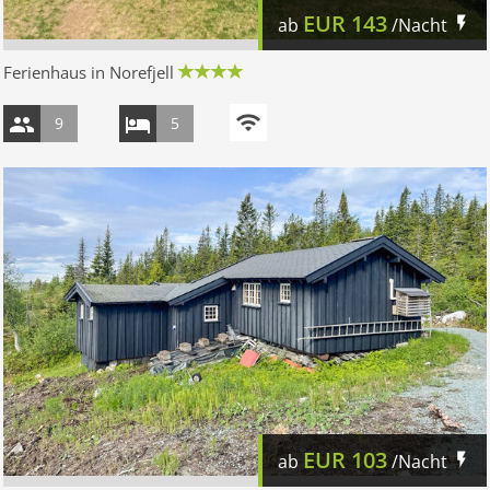
EUR
143
ab
/Nacht
Ferienhaus in Norefjell
9
5
EUR
103
ab
/Nacht