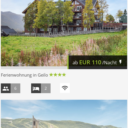
EUR
110
ab
/Nacht
Ferienwohnung in Geilo
6
2