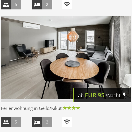
5
2
EUR
95
ab
/Nacht
Ferienwohnung in Geilo/Kikut
5
2