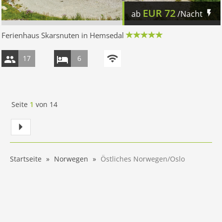
EUR
72
ab
/Nacht
Ferienhaus Skarsnuten in Hemsedal
17
6
Seite
1
von
14
Startseite
Norwegen
Östliches Norwegen/Oslo