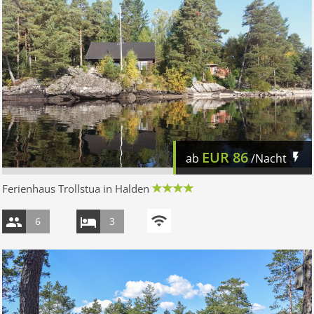
EUR
86
ab
/Nacht
Ferienhaus Trollstua in Halden
6
3