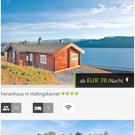
EUR
78
ab
/Nacht
Ferienhaus in Hallingskarvet
10
3