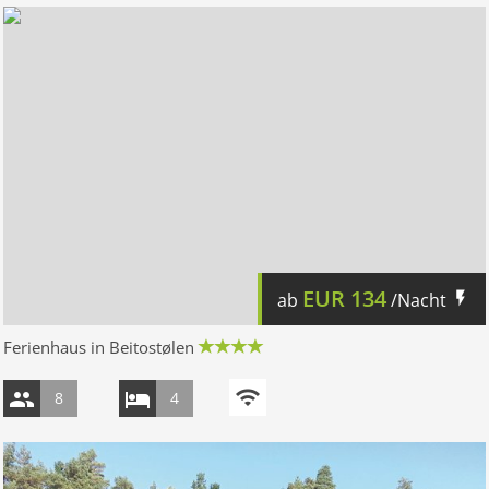
EUR
134
ab
/Nacht
Ferienhaus in Beitostølen
8
4