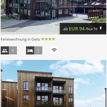
EUR
94
ab
/Nacht
Ferienwohnung in Geilo
4
2