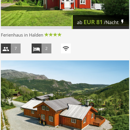
EUR
81
ab
/Nacht
Ferienhaus in Halden
7
2