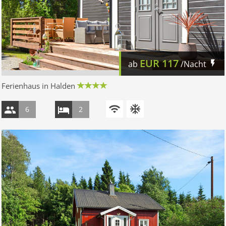
EUR
117
ab
/Nacht
Ferienhaus in Halden
6
2