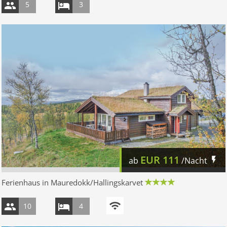
5
3
EUR
111
ab
/Nacht
Ferienhaus in Mauredokk/Hallingskarvet
10
4