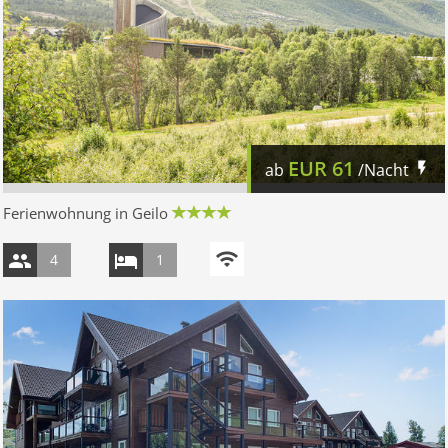
EUR
61
ab
/Nacht
Ferienwohnung in Geilo
4
1