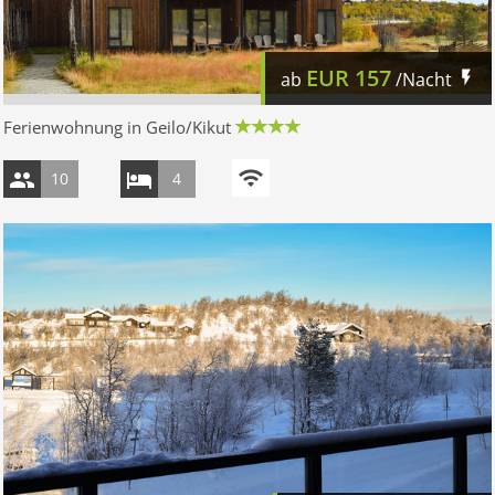
EUR
157
ab
/Nacht
Ferienwohnung in Geilo/Kikut
10
4