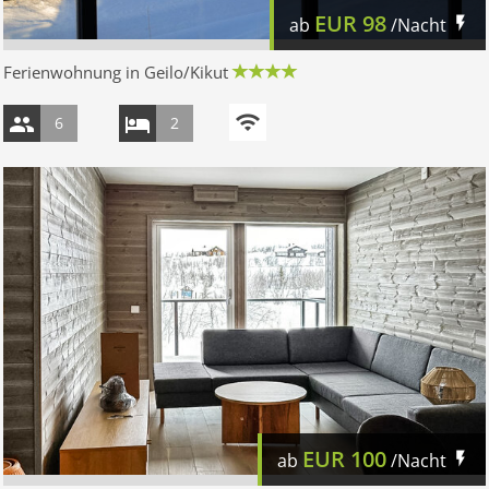
EUR
98
ab
/Nacht
Ferienwohnung in Geilo/Kikut
6
2
EUR
100
ab
/Nacht