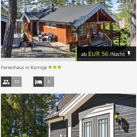
EUR
56
ab
/Nacht
Ferienhaus in Kornsjø
10
4