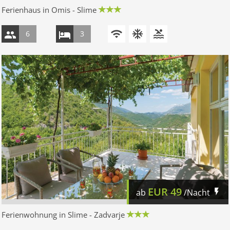
Ferienhaus in Omis - Slime
6
3
EUR
49
ab
/Nacht
Ferienwohnung in Slime - Zadvarje