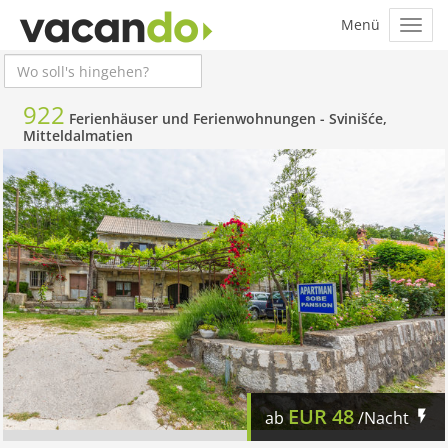
922
Ferienhäuser und Ferienwohnungen -
Svinišće,
Mitteldalmatien
EUR
48
ab
/Nacht