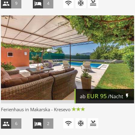
9
4
EUR
95
ab
/Nacht
Ferienhaus in Makarska - Kresevo
6
2