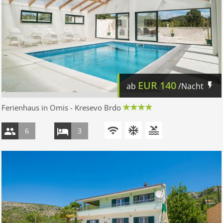
EUR
140
ab
/Nacht
Ferienhaus in Omis - Kresevo Brdo
6
3