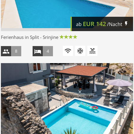
EUR
142
ab
/Nacht
Ferienhaus in Split - Srinjine
8
4