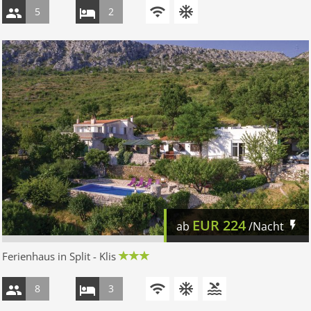
5
2
EUR
224
ab
/Nacht
Ferienhaus in Split - Klis
8
3