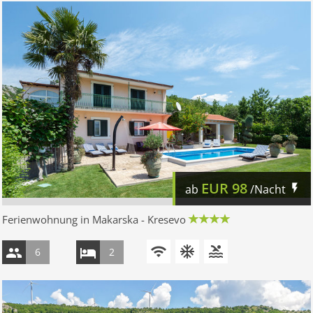
EUR
98
ab
/Nacht
Ferienwohnung in Makarska - Kresevo
6
2