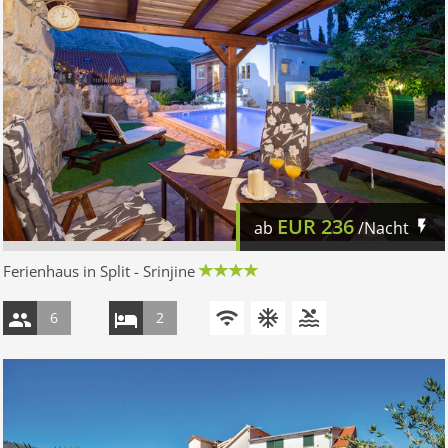
EUR
236
ab
/Nacht
Ferienhaus in Split - Srinjine
6
2