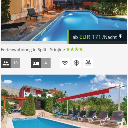
EUR
171
ab
/Nacht
Ferienwohnung in Split - Srinjine
10
4