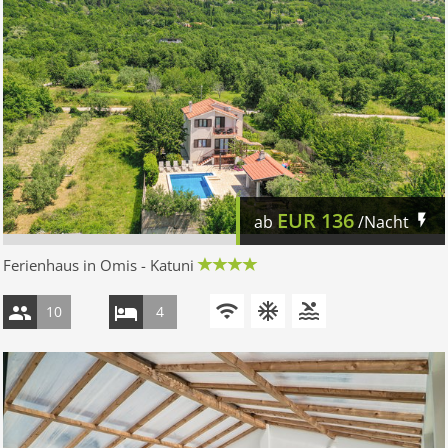
EUR
136
ab
/Nacht
Ferienhaus in Omis - Katuni
10
4