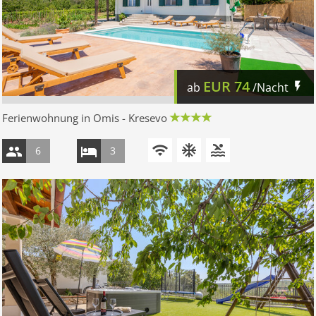
EUR
74
ab
/Nacht
Ferienwohnung in Omis - Kresevo
6
3