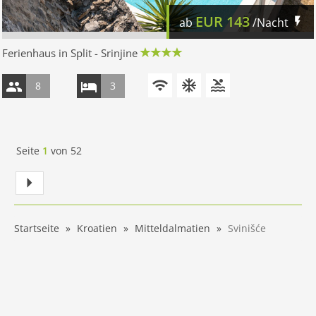
EUR
143
ab
/Nacht
Ferienhaus in Split - Srinjine
8
3
Seite
1
von
52
Startseite
Kroatien
Mitteldalmatien
Svinišće