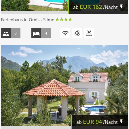
EUR
162
ab
/Nacht
Ferienhaus in Omis - Slime
8
4
EUR
94
ab
/Nacht