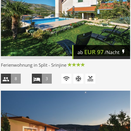
EUR
97
ab
/Nacht
Ferienwohnung in Split - Srinjine
8
3