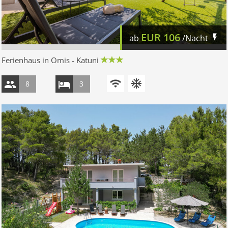
EUR
106
ab
/Nacht
Ferienhaus in Omis - Katuni
8
3