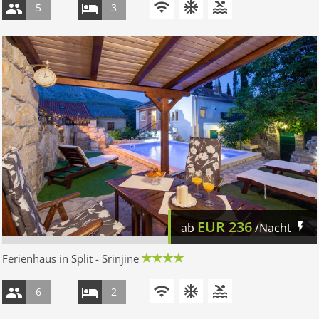
5
3
EUR
236
ab
/Nacht
Ferienhaus in Split - Srinjine
6
2