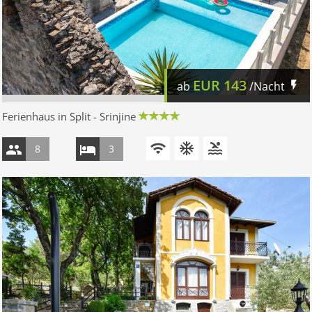
EUR
143
ab
/Nacht
Ferienhaus in Split - Srinjine
8
3