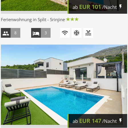
EUR
101
ab
/Nacht
Ferienwohnung in Split - Srinjine
8
3
EUR
147
ab
/Nacht