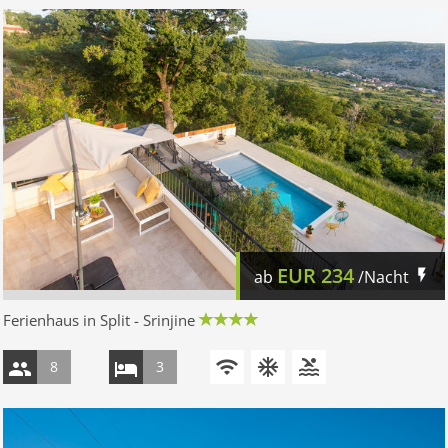
EUR
234
ab
/Nacht
Ferienhaus in Split - Srinjine
8
3