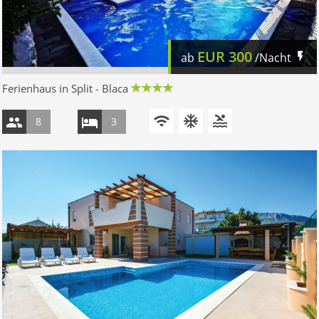
EUR
300
ab
/Nacht
Ferienhaus in Split - Blaca
8
3