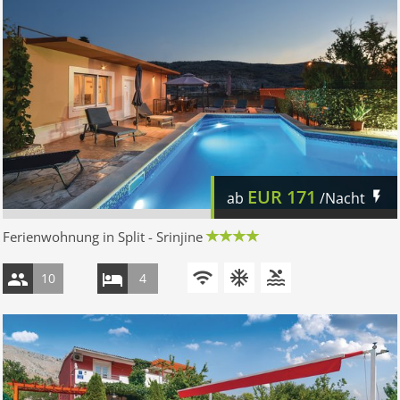
EUR
171
ab
/Nacht
Ferienwohnung in Split - Srinjine
10
4