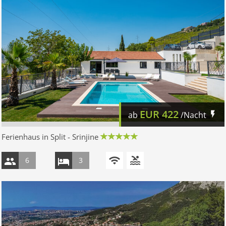
EUR
422
ab
/Nacht
Ferienhaus in Split - Srinjine
6
3