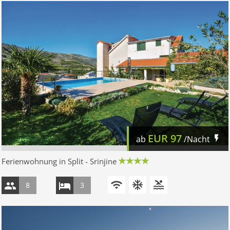
EUR
97
ab
/Nacht
Ferienwohnung in Split - Srinjine
8
3