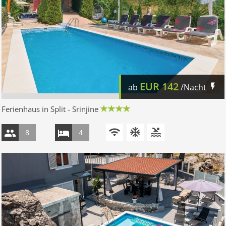
EUR
142
ab
/Nacht
Ferienhaus in Split - Srinjine
8
4