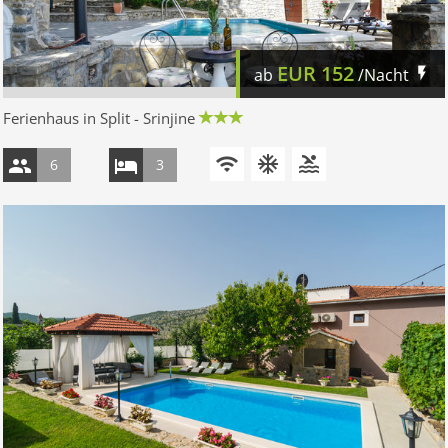
EUR
152
ab
/Nacht
Ferienhaus in Split - Srinjine
6
3