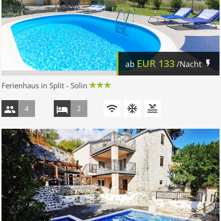
EUR
133
ab
/Nacht
Ferienhaus in Split - Solin
4
2