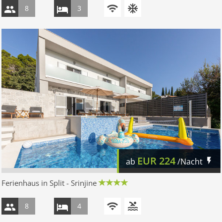
8
3
EUR
224
ab
/Nacht
Ferienhaus in Split - Srinjine
8
4