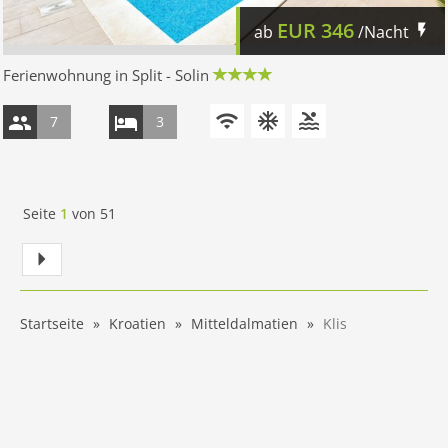
EUR
346
ab
/Nacht
Ferienwohnung in Split - Solin
7
3
Seite
1
von
51
Startseite
Kroatien
Mitteldalmatien
Klis