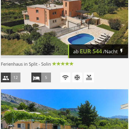
EUR
544
ab
/Nacht
Ferienhaus in Split - Solin
12
5