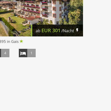
EUR
301
ab
/Nacht
895 in Gais
4
1