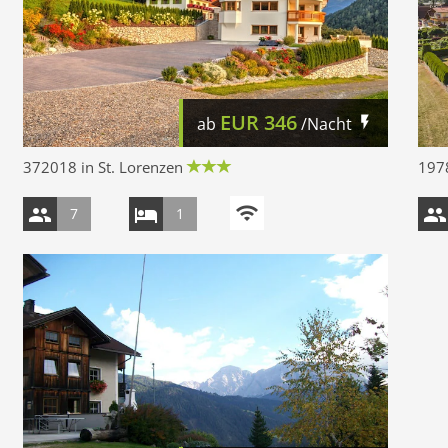
EUR
346
ab
/Nacht
372018 in St. Lorenzen
197
7
1