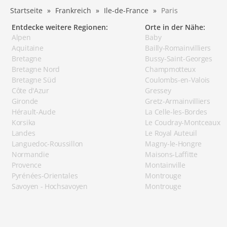
Startseite
Frankreich
Ile-de-France
Paris
Entdecke weitere Regionen:
Orte in der Nähe:
Alpen
Baby
Aquitaine
Bailly-Romainvilliers
Bretagne
Bussy-Saint-Georges
Bretagne Nord
Champmotteux
Bretagne Süd
Coulombs-en-Valois
Côte d'Azur
Gressey
Gironde
Gretz-Armainvilliers
Hérault-Aude
La Celle-les-Bordes
Korsika
Le Coudray-Montceaux
Landes
Le Royal Auteuil
Languedoc-Roussillon
Magny-le-Hongre
Normandie
Maisons-Laffitte
Provence
Montainville
Pyrénées-Orientales
Montrouge
Savoyen - Hochsavoyen
Montrouge