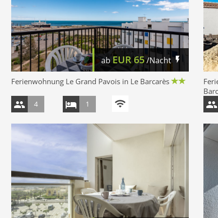
EUR
65
ab
/Nacht
Ferienwohnung Le Grand Pavois in Le Barcarès
Feri
Bar
4
1