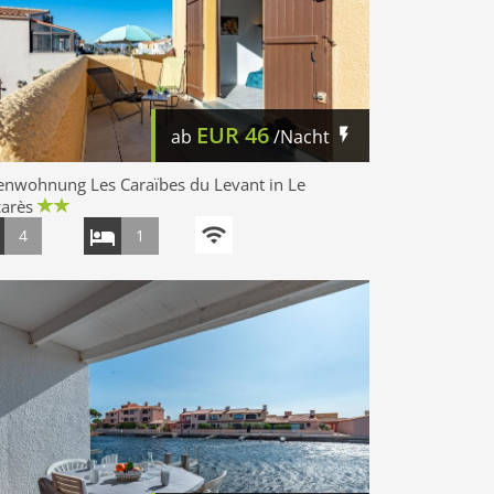
EUR
46
ab
/Nacht
enwohnung Les Caraïbes du Levant in Le
carès
4
1