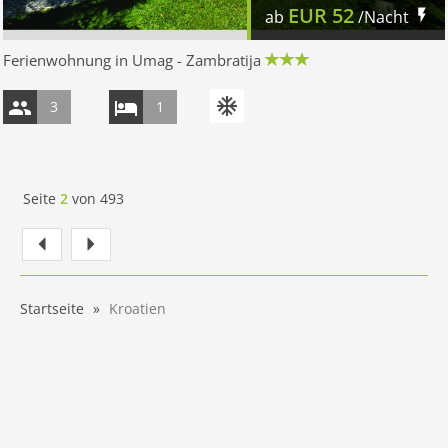
EUR
52
ab
/Nacht
Ferienwohnung in Umag - Zambratija
3
1
Seite
2
von
493
Startseite
Kroatien