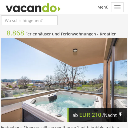
8.868
Ferienhäuser und Ferienwohnungen -
Kroatien
EUR
210
ab
/Nacht
Ferienhaus Quercus village penthouse 2 with bubble bath in