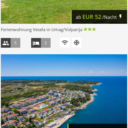
EUR
52
ab
/Nacht
Ferienwohnung Vesela in Umag/Volparija
5
2