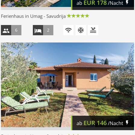
EUR
178
ab
/Nacht
Ferienhaus in Umag - Savudrija
6
2
EUR
146
ab
/Nacht