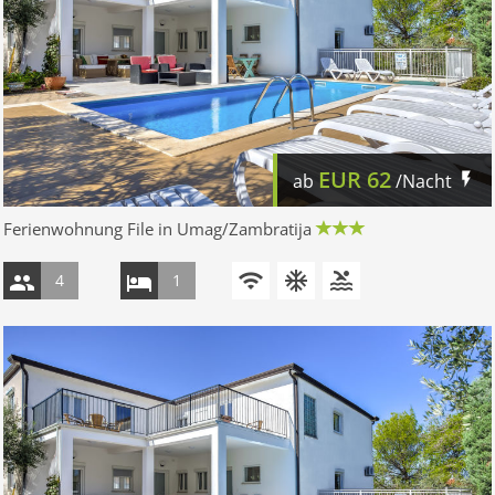
EUR
62
ab
/Nacht
Ferienwohnung File in Umag/Zambratija
4
1