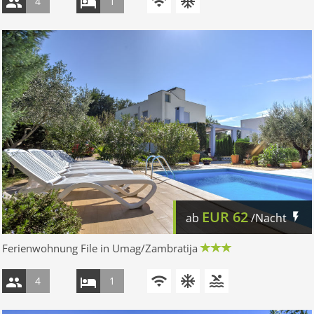
4
1
EUR
62
ab
/Nacht
Ferienwohnung File in Umag/Zambratija
4
1