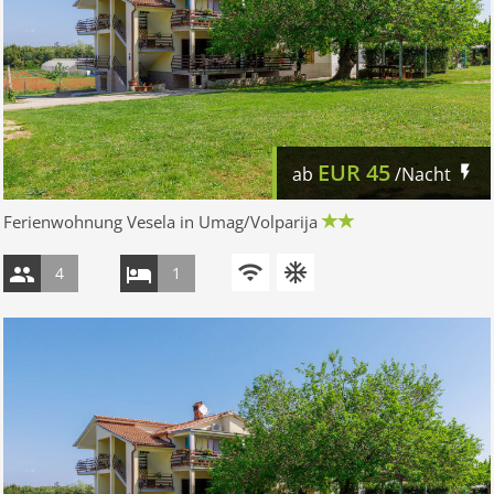
EUR
45
ab
/Nacht
Ferienwohnung Vesela in Umag/Volparija
4
1