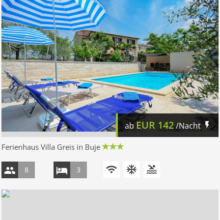
EUR
142
ab
/Nacht
Ferienhaus Villa Greis in Buje
8
3