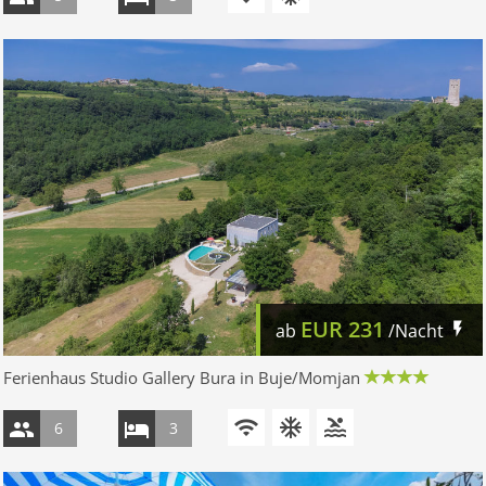
EUR
231
ab
/Nacht
Ferienhaus Studio Gallery Bura in Buje/Momjan
6
3