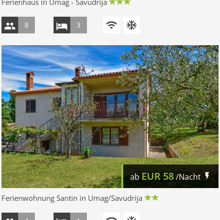
Ferienhaus in Umag - Savudrija
8
3
EUR
58
ab
/Nacht
Ferienwohnung Santin in Umag/Savudrija