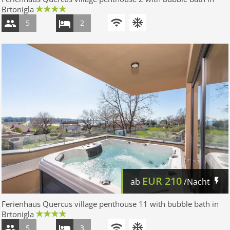
Brtonigla
5
2
EUR
210
ab
/Nacht
Ferienhaus Quercus village penthouse 11 with bubble bath in
Brtonigla
5
3