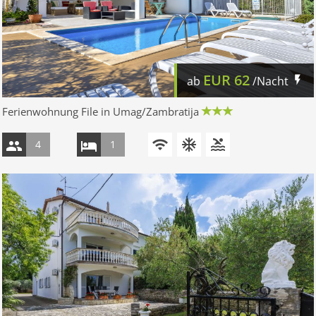
EUR
62
ab
/Nacht
Ferienwohnung File in Umag/Zambratija
4
1