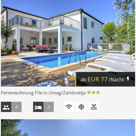
EUR
77
ab
/Nacht
Ferienwohnung File in Umag/Zambratija
4
2