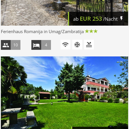
EUR
253
ab
/Nacht
Ferienhaus Romanija in Umag/Zambratija
10
4