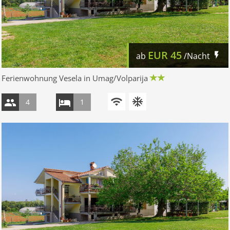
EUR
45
ab
/Nacht
Ferienwohnung Vesela in Umag/Volparija
4
1