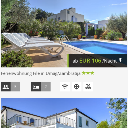
EUR
106
ab
/Nacht
Ferienwohnung File in Umag/Zambratija
5
2