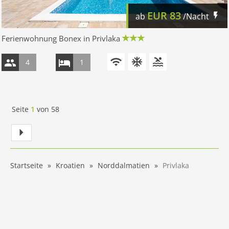
EUR
83
ab
/Nacht
Ferienwohnung Bonex in Privlaka
4
1
Seite
1
von
58
Startseite
Kroatien
Norddalmatien
Privlaka