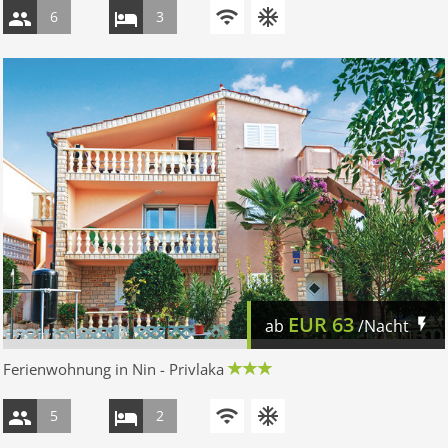
6
3
EUR
63
ab
/Nacht
Ferienwohnung in Nin - Privlaka
5
2