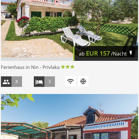
EUR
157
ab
/Nacht
Ferienhaus in Nin - Privlaka
8
3