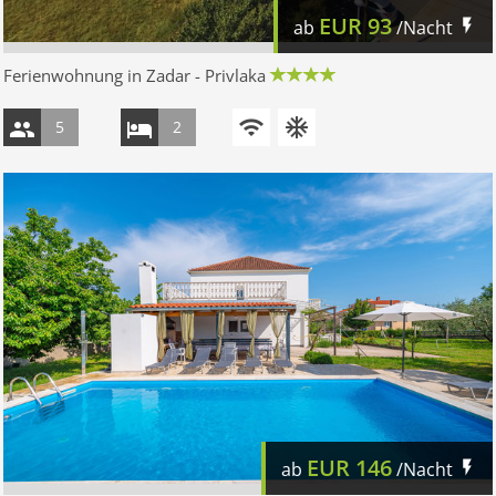
EUR
93
ab
/Nacht
Ferienwohnung in Zadar - Privlaka
5
2
EUR
146
ab
/Nacht