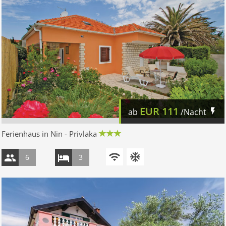
EUR
111
ab
/Nacht
Ferienhaus in Nin - Privlaka
6
3