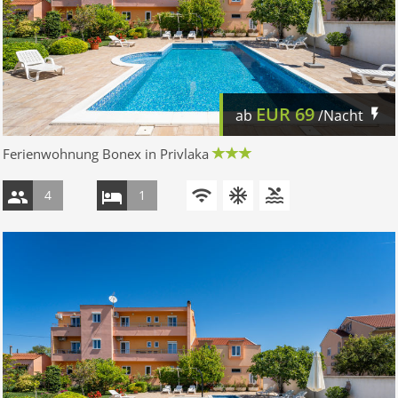
EUR
69
ab
/Nacht
Ferienwohnung Bonex in Privlaka
4
1