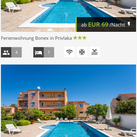
EUR
69
ab
/Nacht
Ferienwohnung Bonex in Privlaka
4
1