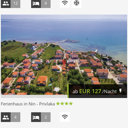
12
4
EUR
127
ab
/Nacht
Ferienhaus in Nin - Privlaka
4
2