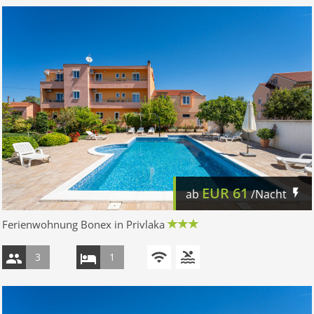
EUR
61
ab
/Nacht
Ferienwohnung Bonex in Privlaka
3
1