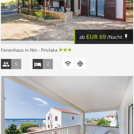
EUR
69
ab
/Nacht
Ferienhaus in Nin - Privlaka
5
2