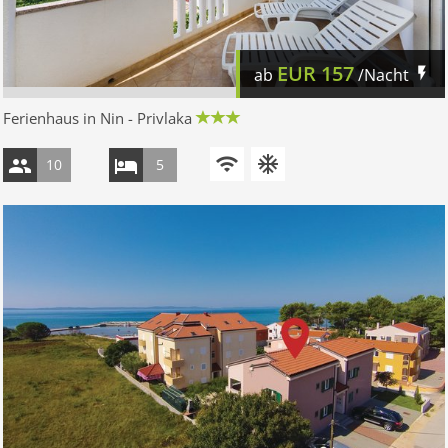
EUR
157
ab
/Nacht
Ferienhaus in Nin - Privlaka
10
5