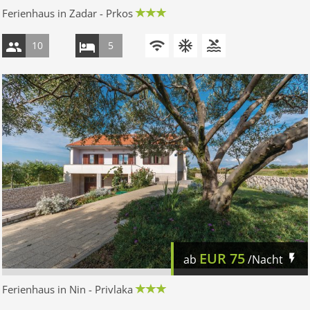
Ferienhaus in Zadar - Prkos
10
5
EUR
75
ab
/Nacht
Ferienhaus in Nin - Privlaka