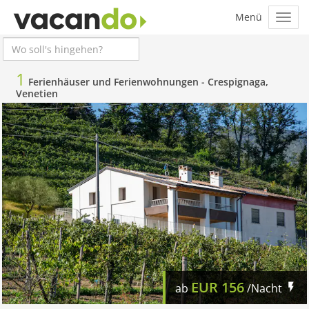
1
Ferienhäuser und Ferienwohnungen -
Crespignaga,
Venetien
EUR
156
ab
/Nacht