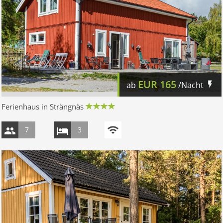
EUR
165
ab
/Nacht
Ferienhaus in Strängnäs
7
3