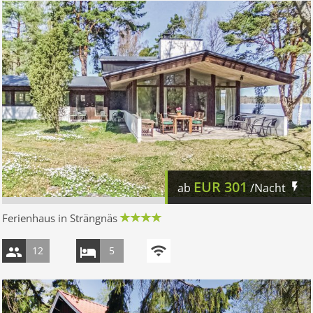
EUR
301
ab
/Nacht
Ferienhaus in Strängnäs
12
5