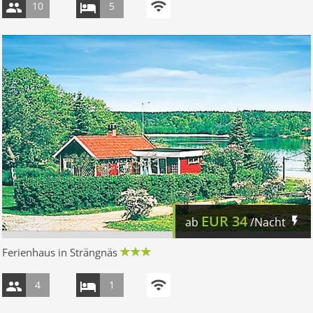
10
5
EUR
34
ab
/Nacht
Ferienhaus in Strängnäs
4
1