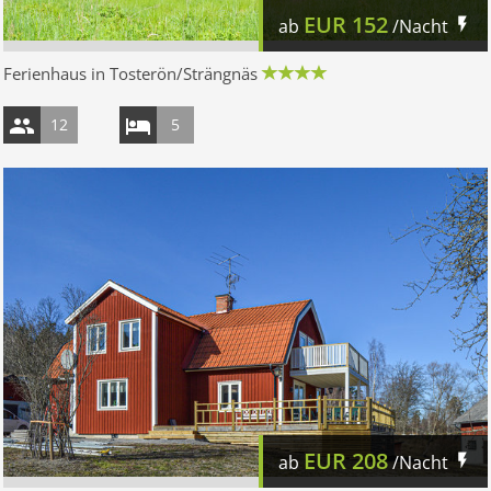
EUR
152
ab
/Nacht
Ferienhaus in Tosterön/Strängnäs
12
5
EUR
208
ab
/Nacht