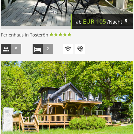
EUR
105
ab
/Nacht
Ferienhaus in Tosterön
5
2