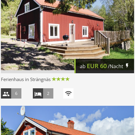
EUR
60
ab
/Nacht
Ferienhaus in Strängnäs
6
2