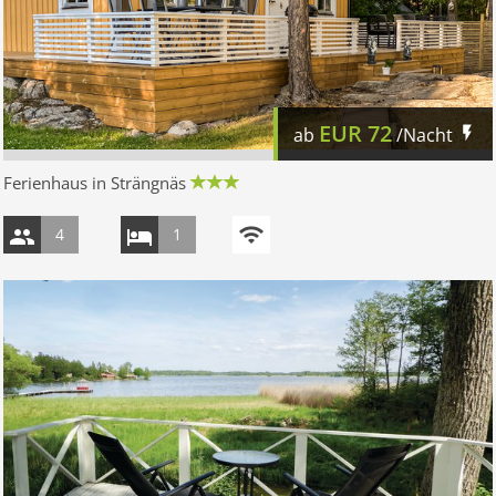
EUR
72
ab
/Nacht
Ferienhaus in Strängnäs
4
1