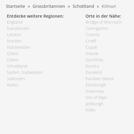
Startseite
Grossbritannien
Schottland
Kilmun
Entdecke weitere Regionen:
Orte in der Nähe:
England
Bridge of Marnoch
Kanalinseln
Cairngorms
London
Comrie
Norden
Crieff
Nordwesten
Cupar
Osten
Doune
Osten
Dumfries
Schottland
Dunira
Süden, Südwesten
Dunkeld
Südosten
Easdale Island
Wales
Edinburgh
Inverness
Isle of Skye
Jedburgh
Killin