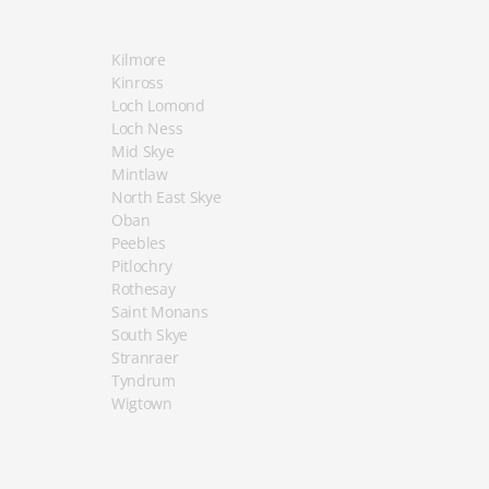
Kilmore
Kinross
Loch Lomond
Loch Ness
Mid Skye
Mintlaw
North East Skye
Oban
Peebles
Pitlochry
Rothesay
Saint Monans
South Skye
Stranraer
Tyndrum
Wigtown