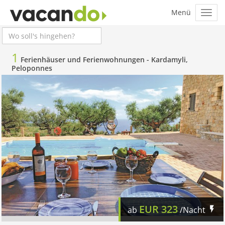
1
Ferienhäuser und Ferienwohnungen -
Kardamyli,
Peloponnes
EUR
323
ab
/Nacht