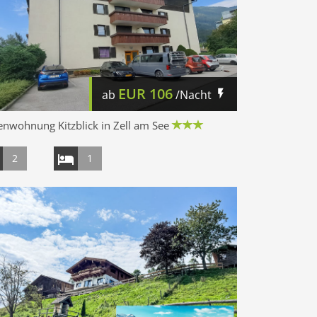
EUR
106
ab
/Nacht
enwohnung Kitzblick in Zell am See
2
1