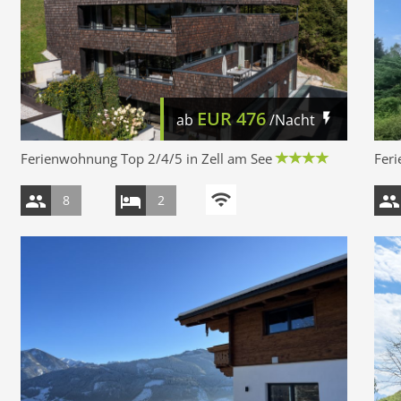
EUR
476
ab
/Nacht
Ferienwohnung Top 2/4/5 in Zell am See
Feri
8
2