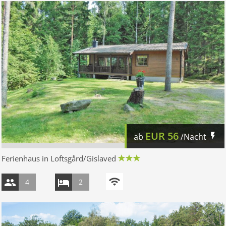
EUR
56
ab
/Nacht
Ferienhaus in Loftsgård/Gislaved
4
2