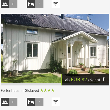
6
2
EUR
82
ab
/Nacht
Ferienhaus in Gislaved
6
3