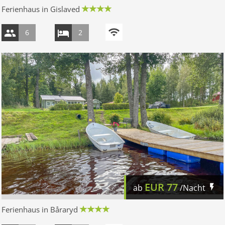
Ferienhaus in Gislaved
6
2
EUR
77
ab
/Nacht
Ferienhaus in Båraryd