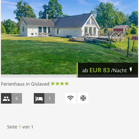
EUR
83
ab
/Nacht
Ferienhaus in Gislaved
6
1
Seite
1
von
1