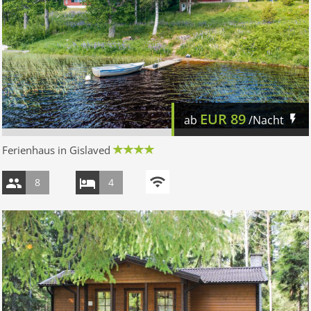
EUR
89
ab
/Nacht
Ferienhaus in Gislaved
8
4