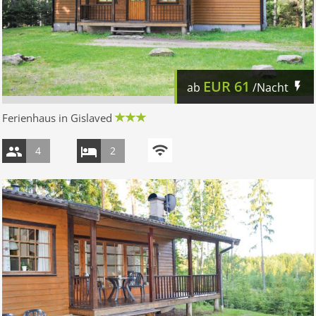
EUR
61
ab
/Nacht
Ferienhaus in Gislaved
4
2