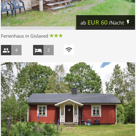
EUR
60
ab
/Nacht
Ferienhaus in Gislaved
4
2