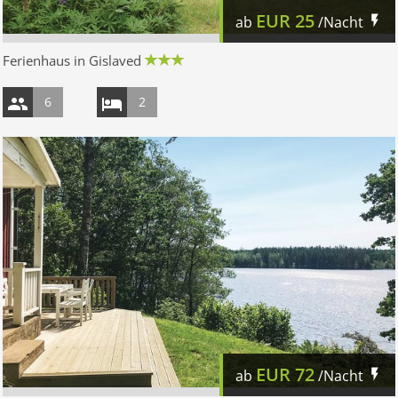
EUR
25
ab
/Nacht
Ferienhaus in Gislaved
6
2
EUR
72
ab
/Nacht