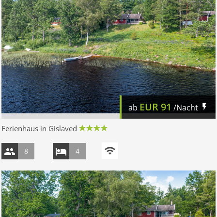
EUR
91
ab
/Nacht
Ferienhaus in Gislaved
8
4