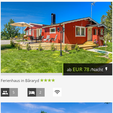
EUR
78
ab
/Nacht
Ferienhaus in Båraryd
5
2