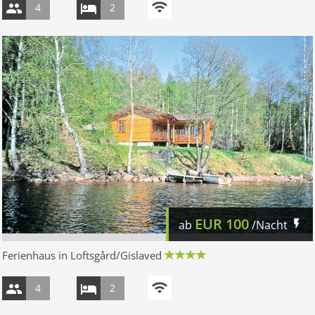
4
2
EUR
100
ab
/Nacht
Ferienhaus in Loftsgård/Gislaved
4
2