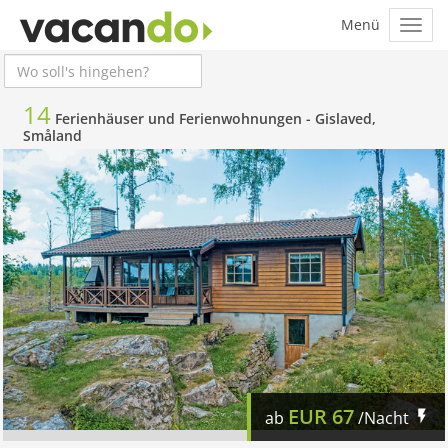
14
Ferienhäuser und Ferienwohnungen -
Gislaved,
Småland
EUR
67
ab
/Nacht