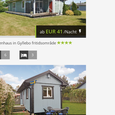
EUR
41
ab
/Nacht
enhaus in Gyllebo fritidsområde
6
3