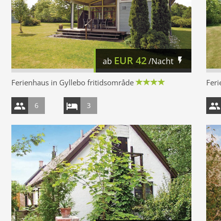
EUR
42
ab
/Nacht
Ferienhaus in Gyllebo fritidsområde
Feri
6
3