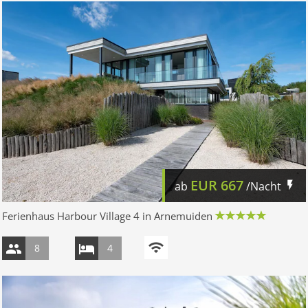
EUR
667
ab
/Nacht
Ferienhaus Harbour Village 4 in Arnemuiden
8
4