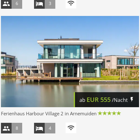
6
3
EUR
555
ab
/Nacht
Ferienhaus Harbour Village 2 in Arnemuiden
8
4