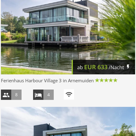
EUR
633
ab
/Nacht
Ferienhaus Harbour Village 3 in Arnemuiden
8
4