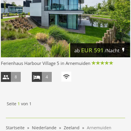
EUR
591
ab
/Nacht
Ferienhaus Harbour Village 5 in Arnemuiden
8
4
Seite
1
von
1
Startseite
Niederlande
Zeeland
Arnemuiden