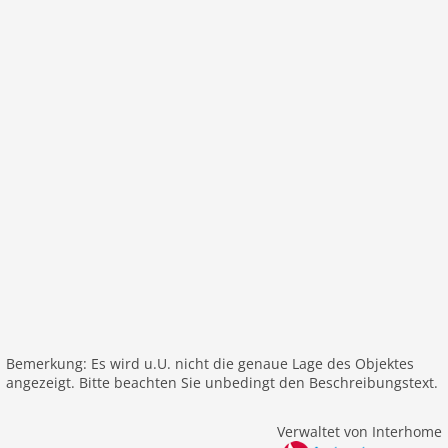
Kinderbetten: 1
Bad und Dusche
Wäschetrockner
Kamin
Dusche
Terrasse
Waschmaschine
DVD
Heizung
Einrichtung luxeriös
Internet
Nichtraucher
Fernseher
W-LAN
Bemerkung: Es wird u.U. nicht die genaue Lage des Objektes
angezeigt. Bitte beachten Sie unbedingt den Beschreibungstext.
Außenbereich
Grill
Verwaltet von Interhome
Garage