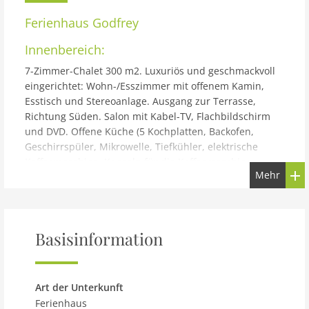
Ferienhaus
Godfrey
Innenbereich:
7-Zimmer-Chalet 300 m2. Luxuriös und geschmackvoll
eingerichtet: Wohn-/Esszimmer mit offenem Kamin,
Esstisch und Stereoanlage. Ausgang zur Terrasse,
Richtung Süden. Salon mit Kabel-TV, Flachbildschirm
und DVD. Offene Küche (5 Kochplatten, Backofen,
Geschirrspüler, Mikrowelle, Tiefkühler, elektrische
Kaffeemaschine, Kapseln für die Kaffeemaschine
Mehr
(Nespresso) extra) mit Bar. Bodenheizung. Unteres
Geschoss: 1 Zimmer mit 1 franz. Bett und Bad/WC.
Dusche/WC, Sauna. Obergeschoss: 2 Doppelzimmer,
jedes Zimmer mit 1 franz. Bett und Bad/Dusche/WC.
Basisinformation
Ausgang zum Balkon. 1 Zimmer mit 2 Betten und
Bad/Dusche/WC. 1 Zimmer mit 2 Betten und
Dusche/WC. 2. Obergeschoss: kleine Galerie. Balkon,
Südlage, Terrasse, Ostlage. Terrassenmöbel, Gartengrill
Art der Unterkunft
(mobil), Liegestühle. Herrliche Panoramasicht auf die
Ferienhaus