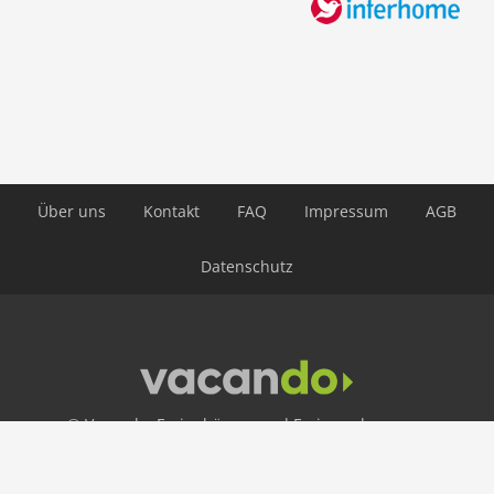
Parkplatz
Bergblick
alleinstehend
Balkon
Freizeit / Sport
Mountainbiking
Über uns
Kontakt
FAQ
Impressum
AGB
Bergwandern
Wandern
Datenschutz
Skilanglauf
Eisbahn
Skigebiet
Sonstiges
Luxeriös
© Vacando: Ferienhäuser und Ferienwohnungen
Entfernungen
Stadtzentrum: 400 m