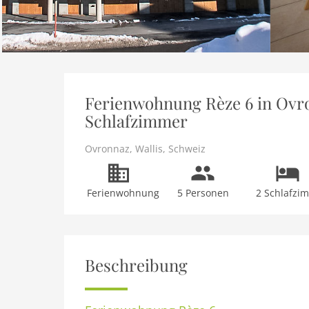
Ferienwohnung Rèze 6 in Ovron
Schlafzimmer
Ovronnaz
,
Wallis
,
Schweiz
Ferienwohnung
5 Personen
2 Schlafzi
Beschreibung