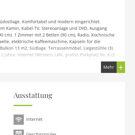
üdostlage. Komfortabel und modern eingerichtet:
em Kamin, Kabel-TV, Stereoanlage und DVD. Ausgang
0 cm). 1 Zimmer mit 2 Betten (90 cm), Radio. Kochnische
welle, elektrische Kaffeemaschine, Kapseln für die
Balkon 13 m2, Südlage. Terrassenmöbel, Liegestühle (3).
 Jahre. Internet (Wireless LAN, gratis). Parkplatz Nr. 6 (2
. Maximal 1 kleines Haustier/Hund erlaubt. Kaffeekapseln
Mehr
1A850
03. Unterhalb von Ovronnaz, 1 km vom Zentrum,
auptstrasse, Richtung Südwesten. Im Hause: Fahrstuhl,
Ausstattung
Mitbenutzung). Wäschewechsel 1 mal wöchentlich
ntlich (zusätzlich extra). Wohnungsreinigung 1 mal
us. Parkplatz beim Haus. Einkaufsgeschäft 300 m,
Internet
 m. Tennis 1.5 km, Skibushaltestelle 50 m, Langlaufloipe
Unterkünfte sind buchbar.
Geschirrspüler