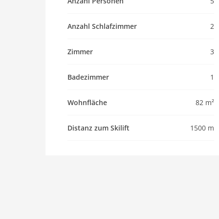
Haustier
Anzahl Personen
5
Haustier erlaubt
Anzahl Schlafzimmer
2
Objekt
Maximalbelegung 5 Pers.
Zimmer
3
Wohnfläche 82 m2
Zimmer 3
Badezimmer
1
Schlafzimmer 2
Toiletten 1
Wohnfläche
82 m²
Badezimmer 1
Distanz zum Skilift
1500 m
Ausstattung Küche
Spülmaschine
Mikrowelle
Backofen/Herd
Innenbereich
Kinderbetten: 1