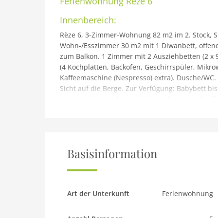
Ferienwohnung
Rèze 6
Innenbereich:
Rèze 6, 3-Zimmer-Wohnung 82 m2 im 2. Stock, S
Wohn-/Esszimmer 30 m2 mit 1 Diwanbett, offen
zum Balkon. 1 Zimmer mit 2 Ausziehbetten (2 x 9
(4 Kochplatten, Backofen, Geschirrspüler, Mikro
Kaffeemaschine (Nespresso) extra). Dusche/WC. 
Sicht auf die Berge. Zur Verfügung: Babybett bis 2
Autos). Bitte beachten: Nichtraucher-Unterkunft
können im Interhome-Büro gekauft werden. CH
Gebäude und Außenbereich:
Modernes Appartementhaus La Rèze, Baujahr 20
sonnige Lage, 1.5 km vom Skigebiet, an einer H
Basisinformation
Skiraum, Waschmaschine, Wäschetrockner (zur 
(zusätzlich extra). Handtuchwechsel 1 mal wöche
wöchentlich möglich (extra). Zufahrt bis zum Ha
Restaurant, Bushaltestelle 50 m, Thermalbad 250
Art der Unterkunft
Ferienwohnung
1.5 km. Bitte beachten: Gratis Skibus. Weitere 