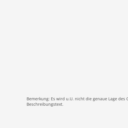
Extrabetten: 1
Wäschewechsel
Wäschetrockner
Kamin
Dusche
Modern
Waschmaschine
DVD
Heizung
Einrichtung modern
Internet
Nichtraucher
Fernseher
Bemerkung: Es wird u.U. nicht die genaue Lage des 
W-LAN
Beschreibungstext.
Außenbereich
Aufzug
Parkplatz