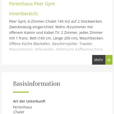
Ferienhaus
Peer Gynt
Innenbereich:
Peer Gynt, 6-Zimmer-Chalet 145 m2 auf 2 Stockwerken.
Zweckmässig eingerichtet: Wohn-/Esszimmer mit
offenem Kamin und Kabel-TV. 2 Zimmer, jedes Zimmer
mit 1 franz. Bett (160 cm, Länge 200 cm), Waschbecken.
Offene Küche (Backofen, Geschirrspüler, Toaster,
Wasserkocher, Mikrowelle, elektrische Kaffeemaschine,
Racletteofen, Fondue Set (Chinoise, Käse)). Dusche, sep.
Mehr
WC. E-Heizung. Obergeschoss: 3 abgeschrägte Zimmer,
jedes Zimmer mit 2 Betten (90 cm, Länge 190 cm),
Waschbecken. Dusche/WC. Balkon, Terrasse 18 m2,
Südlage. Terrassenmöbel, Gartengrill, Abstellkammer.
Basisinformation
Sehr schöne Sicht auf die Berge und das Tal. Zur
Verfügung: Internet (Wireless LAN, gratis). Parkplatz (3
Autos), Garage. Bitte beachten: Nichtraucher-Haus.
Gebäude und Außenbereich:
Art der Unterkunft
Ferienhaus
Bermouche: Chalet Peer Gynt, renoviert im Jahre 2001.
Chalet