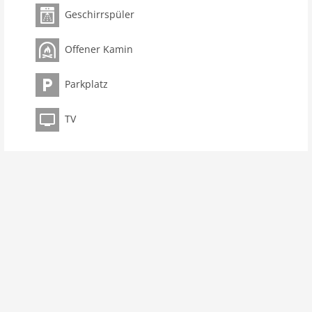
Schlafzimmer 5
Geschirrspüler
Toiletten 2
Badezimmer 2
Offener Kamin
Ausstattung Küche
Parkplatz
Spülmaschine
Mikrowelle
TV
Backofen/Herd
Innenbereich
Kinderbetten: 1
Kamin
Dusche
Terrasse
Heizung
Internet
Nichtraucher
Fernseher