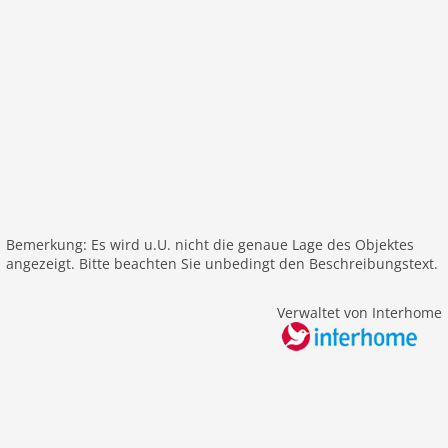
W-LAN
Außenbereich
Gartenbereich
Grill
Garage
Garten
Parkplatz
Bergblick
Bemerkung: Es wird u.U. nicht die genaue Lage des Objektes
alleinstehend
angezeigt. Bitte beachten Sie unbedingt den Beschreibungstext.
Balkon
Freizeit / Sport
Verwaltet von Interhome
Mountainbiking
Golf
Bergwandern
Wandern
Reiten