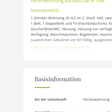
Ferienwohnung
Barbaria de le Tole
Innenbereich:
1-Zimmer-Wohnung 30 m2 im 2. Stock. Hell, zwe
1 Bett, 1 Doppelbett und TV (Flachbildschirm). K
Dusche/Bidet/WC. Heizung. Heizung nur verfügbar
Verfügung: Waschmaschine, Bügeleisen, Haartroc
zusätzlichen Gebühren vor Ort fällig, ausgenom
Gebäude und Außenbereich:
Schönes, historisches Mehrfamilienhaus Barbari
Castello, exzellente Lage: Absolut zentral und 
Supermarkt 300 m, Restaurant, Bar, Café 100 m,
Sehenswürdigkeiten: Basilica dei SS Giovanni e
mt.
Basisinformation
Haustier
Haustier nicht erlaubt
Art der Unterkunft
Ferienwohnung
Objekt
Maximalbelegung 3 Pers.