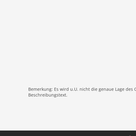
ÖPNV: 2,7 km
Airport VNC
Themen
Kultur und Städtereisen
Bemerkung: Es wird u.U. nicht die genaue Lage des 
Beschreibungstext.