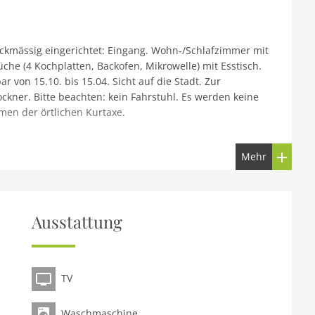
ckmässig eingerichtet: Eingang. Wohn-/Schlafzimmer mit
üche (4 Kochplatten, Backofen, Mikrowelle) mit Esstisch.
 von 15.10. bis 15.04. Sicht auf die Stadt. Zur
kner. Bitte beachten: kein Fahrstuhl. Es werden keine
men der örtlichen Kurtaxe.
a de le Tole. Im Ortszentrum von Venezia, im Bezirk
Mehr
dennoch ruhig, im Herzen der Stadt. Lebensmittelgeschäft,
 Bushaltestelle Piazzale Roma 2.7 km. Nahe gelegene
 Paolo, Campo Santa Maria Formosa, Piazza San Marco 700
Ausstattung
TV
Waschmaschine