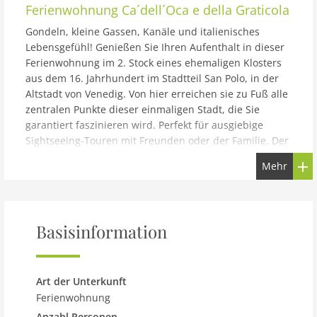
Ferienwohnung
Ca´dell´Oca e della Graticola
Gondeln, kleine Gassen, Kanäle und italienisches
Lebensgefühl! Genießen Sie Ihren Aufenthalt in dieser
Ferienwohnung im 2. Stock eines ehemaligen Klosters
aus dem 16. Jahrhundert im Stadtteil San Polo, in der
Altstadt von Venedig. Von hier erreichen sie zu Fuß alle
zentralen Punkte dieser einmaligen Stadt, die Sie
garantiert faszinieren wird. Perfekt für ausgiebige
Sightseeing-Touren mit Freunden oder der Familie. Der
Zugang zur Ferienwohnung erfolgt durch einen
Mehr
gepflegten, privaten Innenhof, von dem man über zwei
bequeme Außentreppen die Wohnung erreicht. Von
oben blicken Sie in den Hof sowie auf eine kleine
typische Calle (venezianische Gasse).
Basisinformation
Art der Unterkunft
Ferienwohnung
Anzahl Personen