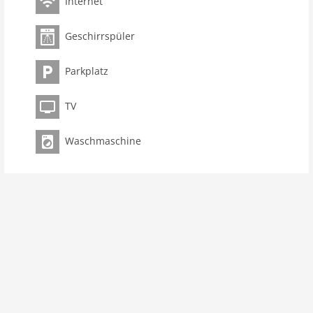
Internet
anderen Gästen, 60 m2), Gartenmöbel, Parkplatz,
Bügelbrett, Bügeleisen
Geschirrspüler
Haustier
Haustier nicht erlaubt
Parkplatz
Objekt
TV
Maximalbelegung 5 Pers.
Wohnfläche 65 m2
Waschmaschine
Zimmer 3
Schlafzimmer 2
Toiletten 1
Badezimmer 1
Parterre:
Wohnzimmer:
Schlafcouch 1 Pers., TV (Satellit),
Esstisch
Küche:
Esstisch, Wasserkocher, Toaster, Kochherd, 2x
Kaffeemaschine (cups), 2x Kaffeemaschine (Filter),
Backofen, Mikrowelle, Spülmaschine,