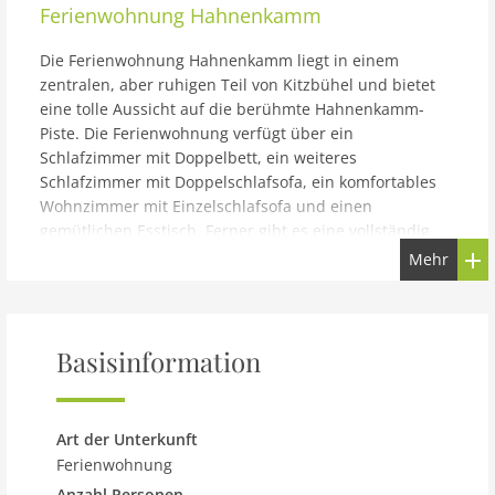
Ferienwohnung
Hahnenkamm
Die Ferienwohnung Hahnenkamm liegt in einem
zentralen, aber ruhigen Teil von Kitzbühel und bietet
eine tolle Aussicht auf die berühmte Hahnenkamm-
Piste. Die Ferienwohnung verfügt über ein
Schlafzimmer mit Doppelbett, ein weiteres
Schlafzimmer mit Doppelschlafsofa, ein komfortables
Wohnzimmer mit Einzelschlafsofa und einen
gemütlichen Esstisch. Ferner gibt es eine vollständig
eingerichtete Küche und ein Badezimmer. Hinter dem
Mehr
Gebäude befinden sich ein Balkon mit Gartenstühlen
sowie ein Garten. Über einen Wanderweg gelangen Sie
in nur 5 Minuten zur Hahnenkammgondel und zur
Skischule. Darüber hinaus können Sie über die Asten-
Basisinformation
Skipiste fast bis an Ihre Haustür auf Skiern fahren! Im
Sommer ist diese Gegend u. a. ein Garant für
wunderschöne Wanderungen. Nach einem langen
Art der Unterkunft
Wander- oder Fahrradausflug können Sie ein
Ferienwohnung
herrliches, erfrischendes Bad im Schwarzsee nehmen
Anzahl Personen