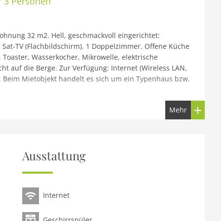
r 3 Personen
hnung 32 m2. Hell, geschmackvoll eingerichtet:
 Sat-TV (Flachbildschirm). 1 Doppelzimmer. Offene Küche
, Toaster, Wasserkocher, Mikrowelle, elektrische
t auf die Berge. Zur Verfügung: Internet (Wireless LAN,
t. Beim Mietobjekt handelt es sich um ein Typenhaus bzw.
Mehr
esort Kitzbühel by AlpsResorts, auf 2 Stockwerken. Im
itzbühel, 4 km vom See, 5 km vom Skigebiet. Zur
Sauna, Dampfbad, Sprudelbad, Infrarotwärmekabine,
hrräder, Skiraum, Zentralheizung. Parkplatz beim Haus.
Ausstattung
 Kitzbühel Schwarzsee 4 km. Skisportanlagen 5 km,
d gut erreichbar: KitzSki Hahnenkammbahn 6 km,
mgebung sind gut erreichbar: Schwarzsee 4 km. Bitte
Internet
n sich in Lage, Größe und Beschaffenheit des Grundstücks
estaurant Reitherwirt!
Geschirrspüler