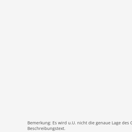
Kinderbetten: 1
Dusche
Modern
Heizung
Internet
Nichtraucher
Fernseher
internationales TV
W-LAN
Außenbereich
Gartenbereich
Parkplatz
Bergblick
Balkon
Freizeit / Sport
Bemerkung: Es wird u.U. nicht die genaue Lage des 
Mountainbiking
Beschreibungstext.