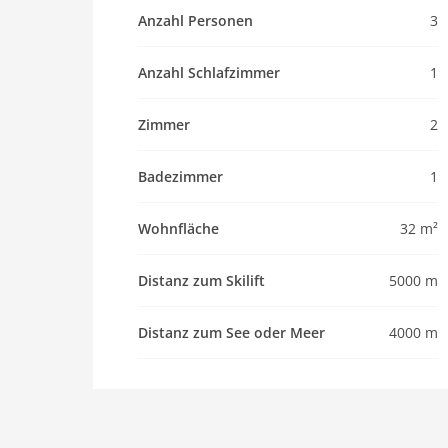
Haustier
Anzahl Personen
3
Haustier nicht erlaubt
Objekt
Anzahl Schlafzimmer
1
Maximalbelegung 3 Pers.
Zimmer
2
Wohnfläche 32 m2
Zimmer 2
Badezimmer
1
Schlafzimmer 1
Toiletten 1
Wohnfläche
32 m²
Badezimmer 1
Whirlpool / Jacuzzi
Distanz zum Skilift
5000 m
Ausstattung Küche
Spülmaschine
Distanz zum See oder Meer
4000 m
Mikrowelle
Backofen/Herd
Innenbereich