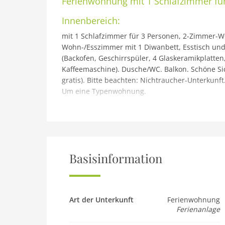
Ferienwohnung
mit 1 Schlafzimmer fü
Innenbereich:
mit 1 Schlafzimmer für 3 Personen, 2-Zimmer-Wo
Wohn-/Esszimmer mit 1 Diwanbett, Esstisch und
(Backofen, Geschirrspüler, 4 Glaskeramikplatten
Kaffeemaschine). Dusche/WC. Balkon. Schöne Sich
gratis). Bitte beachten: Nichtraucher-Unterkunf
Um eine Typenwohnung.
Gebäude und Außenbereich:
Reith bei Kitzbühel: Moderne Ferienanlage Dorfr
Ortszentrum von Reith, 6 km vom Zentrum von K
Mitbenutzung: Naturbadeteich. In der Anlage: 
Ruheraum, Wellnessbereich, Einstellraum für Fa
Basisinformation
Supermarkt 500 m, Restaurant 5 m, Bahnstation
Kinderskischule 5 km. Bekannte Skigebiete sin
Übungslift Reith 150 m. Bekannte Seen in der U
beachten: Gratis Skibus. Die Mietobjekte könne
Art der Unterkunft
Ferienwohnung
Ferienanlage
unterscheiden. Direkt ans Resort angebunden: R