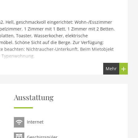
. Hell, geschmackvoll eingerichtet: Wohn-/Esszimmer
ppelzimmer. 1 Zimmer mit 1 Bett. 1 Zimmer mit 2 Betten.
latten, Toaster, Wasserkocher, elektrische
öbel. Schöne Sicht auf die Berge. Zur Verfügung:
itte beachten: Nichtraucher-Unterkunft. Beim Mietobjekt
ne Typenwohnung.
Mehr
esort Kitzbühel by AlpsResorts, auf 2 Stockwerken. Im
itzbühel, 4 km vom See, 5 km vom Skigebiet. Zur
Sauna, Dampfbad, Sprudelbad, Infrarotwärmekabine,
hrräder, Skiraum, Zentralheizung. Parkplatz beim Haus.
Ausstattung
 Kitzbühel Schwarzsee 4 km. Skisportanlagen 5 km,
d gut erreichbar: KitzSki Hahnenkammbahn 6 km,
mgebung sind gut erreichbar: Schwarzsee 4 km. Bitte
Internet
n sich in Lage, Größe und Beschaffenheit des Grundstücks
estaurant Reitherwirt!
Geschirrspüler