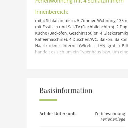
Ferienwohnung
mit 4 Schlafzimmern
Innenbereich:
mit 4 Schlafzimmern, 5-Zimmer-Wohnung 135 m2
mit Esstisch und Sat-TV (Flachbildschirm). 2 Do
Küche (Backofen, Geschirrspüler, 4 Glaskeramikp
Kaffeemaschine). 4 Duschen/WC. Balkon. Balkonm
Haartrockner. Internet (Wireless LAN, gratis). B
handelt es sich um ein Typenhaus bzw. Um ei
Gebäude und Außenbereich:
Reith bei Kitzbühel: Moderne Ferienanlage Dorfr
Ortszentrum von Reith, 6 km vom Zentrum von K
Mitbenutzung: Naturbadeteich. In der Anlage: 
Ruheraum, Wellnessbereich, Einstellraum für Fa
Basisinformation
Supermarkt 500 m, Restaurant 5 m, Bahnstation
Kinderskischule 5 km. Bekannte Skigebiete sin
Übungslift Reith 150 m. Bekannte Seen in der U
beachten: Gratis Skibus. Die Mietobjekte könne
Art der Unterkunft
Ferienwohnung
Ferienanlage
unterscheiden. Direkt ans Resort angebunden: R