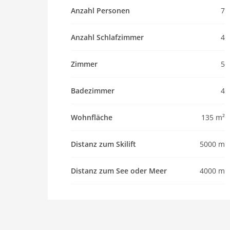
Haustier
Anzahl Personen
7
Haustier nicht erlaubt
Objekt
Anzahl Schlafzimmer
4
Maximalbelegung 7 Pers.
Zimmer
5
Wohnfläche 135 m2
Zimmer 5
Badezimmer
4
Schlafzimmer 4
Toiletten 4
Wohnfläche
135 m²
Badezimmer 4
Whirlpool / Jacuzzi
Distanz zum Skilift
5000 m
Ausstattung Küche
Spülmaschine
Distanz zum See oder Meer
4000 m
Backofen/Herd
Innenbereich
Kinderbetten: 1