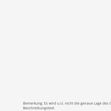
Dusche
Modern
Heizung
Internet
Nichtraucher
Fernseher
internationales TV
W-LAN
Außenbereich
Gartenbereich
Parkplatz
Bergblick
Balkon
Freizeit / Sport
Mountainbiking
Bemerkung: Es wird u.U. nicht die genaue Lage des 
Bergwandern
Beschreibungstext.