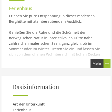
Ferienhaus
Erleben Sie pure Entspannung in dieser modernen
Berghütte mit atemberaubendem Ausblick.
Genießen Sie die Ruhe und die Schönheit der
norwegischen Natur in Ihrer stilvollen Hütte nahe
zahlreichen malerischen Seen, ganz gleich, ob im
Sommer oder im Winter. Treten Sie ein und lassen Sie
sich von dem offenen Wohnbereich mit hohen Decken
und großen Fenstern verzaubern, der für ein
Mehr
großzügiges Raumgefühl und eine fantastische
Aussicht auf die umliegende Berglandschaft sorgt.
Machen Sie es sich auf der gemütlichen Sofalandschaft
bequem, lesen Sie ein Buch in der warmen
Basisinformation
Nachmittagssonne oder genießen Sie die wohlige
Wärme des Kaminofens an kalten Tagen. Der
angrenzende Essbereich mit einem großen Holztisch
lädt zu geselligen Mahlzeiten ein, während die
Art der Unterkunft
moderne Küche ideal für die Zubereitung kulinarischer
Ferienhaus