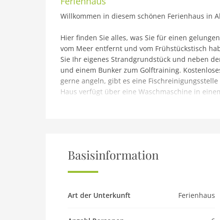
Ferienhaus
Willkommen in diesem schönen Ferienhaus in A
Hier finden Sie alles, was Sie für einen gelun
vom Meer entfernt und vom Frühstückstisch hab
Sie Ihr eigenes Strandgrundstück und neben de
und einem Bunker zum Golftraining. Kostenloses
gerne angeln, gibt es eine Fischreinigungsstelle
Haus verfügt über eine Waschmaschine in eine
Nebengebäude, das direkt vom Gastgeber gemie
und Neujahr. Darüber hinaus wird ein sehr beli
Basisinformation
Art der Unterkunft
Ferienhaus