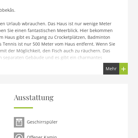
bbekås.
genen Urlaub wbrauchen. Das Haus ist nur wenige Meter
en Sie einen fantastischen Meerblick. Hier bekommen
m Haus gibt es Zugang zu Crocketplätzen, Badminton
 Tennis ist nur 500 Meter vom Haus entfernt. Wenn Sie
 mit der Möglichkeit, den Fisch auch zu räuchern. Das
m separaten Gebäude und es gibt ein charmantes
tet werden kann. Abbekås feiert Mittsommer, Valborg
Mehr
ebter Heringsmarkt veranstaltet.
Ausstattung
Geschirrspüler
Offener Kamin