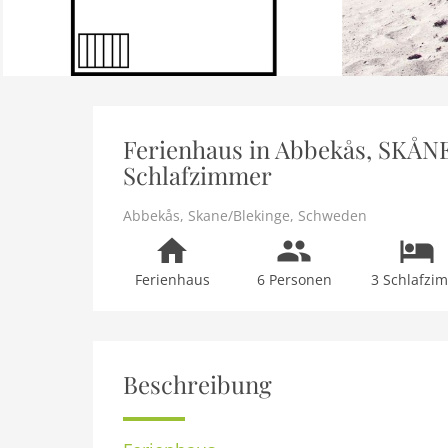
Ferienhaus in Abbekås, SKÅNE
Schlafzimmer
Abbekås
,
Skane/Blekinge
,
Schweden
Ferienhaus
6 Personen
3 Schlafzi
Beschreibung