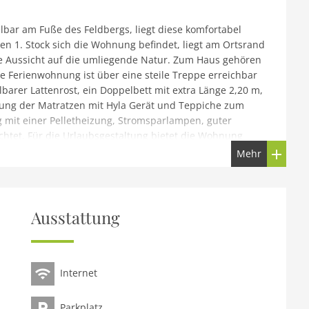
bar am Fuße des Feldbergs, liegt diese komfortabel
en 1. Stock sich die Wohnung befindet, liegt am Ortsrand
ne Aussicht auf die umliegende Natur. Zum Haus gehören
e Ferienwohnung ist über eine steile Treppe erreichbar
lbarer Lattenrost, ein Doppelbett mit extra Länge 2,20 m,
inigung der Matratzen mit Hyla Gerät und Teppiche zum
g mit einer Pelletheizung, Stromsparlampen, guter
chtet. Für die Urlaubsgestaltung bietet die Wohnung
en Aktivitäten. Die Umgebung ist ideal für Wander- und
Mehr
ie KONUS-Gästekarte, die zur kostenlosen Benutzung von
usgwiesen) und zum freien (oder vergünstigtem)
n berechtigt. Als Ausflugsziele in der Umgebung bieten
see, Feldberg, Blackforestline- Hängebrücke über den
Ausstattung
tern- (9 Kilometer Entfernung).
Hybridautos (wenn möglich) richten sich immer nach dem
Internet
ellt
Parkplatz
Satellit), Balkon), offene Küche(Kochherd(Ceranfeld),