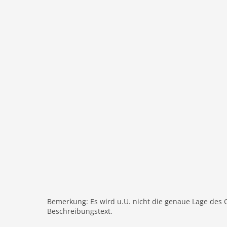
im Ort sind 2 Gasthäuser welche ganz bequem i
und Landgasthaus Kurz
3 km weiter in Fahl, auch verbindbar mit einem
in der Nachbarschaft unsere Hauses liegt eine
Wanderung abzukühlen
Haustier
Haustier erlaubt
Objekt
Maximalbelegung 4 Pers.
Wohnfläche 55 m2
Zimmer 3
Schlafzimmer 2
Toiletten 2
Badezimmer 2
In der 1. Etage:
Bemerkung: Es wird u.U. nicht die genaue Lage des 
Beschreibungstext.
Eingang
Diele