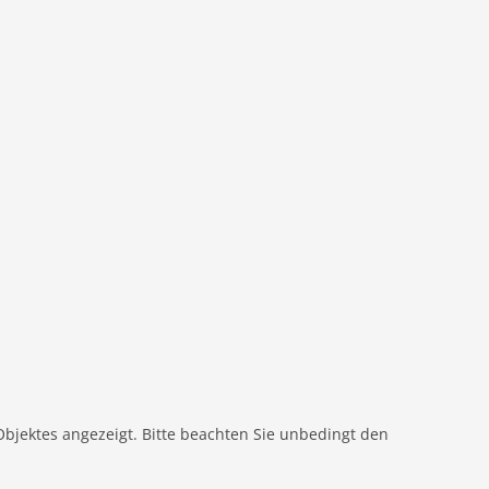
n wenigen Minuten erreichbar sind, Gasthaus Hirschen
 Spaziergang , iegt das Gasthaus Lawine
 Kneippanlage ideal zum die Füße nach einer schönen
Objektes angezeigt. Bitte beachten Sie unbedingt den