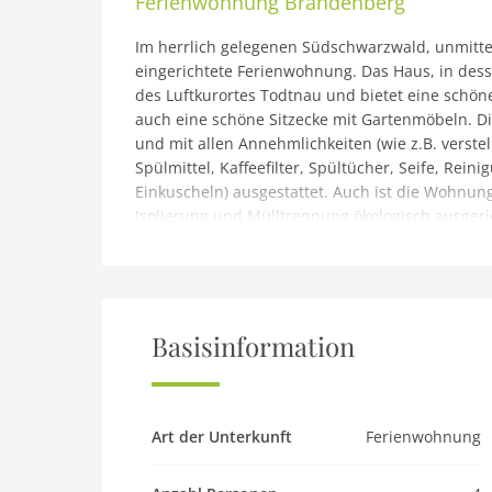
Ferienwohnung
Brandenberg
Im herrlich gelegenen Südschwarzwald, unmittel
eingerichtete Ferienwohnung. Das Haus, in dess
des Luftkurortes Todtnau und bietet eine schö
auch eine schöne Sitzecke mit Gartenmöbeln. Di
und mit allen Annehmlichkeiten (wie z.B. verstel
Spülmittel, Kaffeefilter, Spültücher, Seife, Re
Einkuscheln) ausgestattet. Auch ist die Wohnun
Isolierung und Mülltrennung ökologisch ausgeri
einen optimalen Ausgangspunkt für alle möglich
Fahrradfreunde. In der Kurtaxe enthalten ist d
Bussen und Bahnen im gesamten Schwarzwald (a
Eintritt in zahlreiche touristische Einrichtunge
sich an: Todtnauer Wasserfall, Schluchsee, Titi
Basisinformation
Todtnauer Wasserfall mit eine Länge von 450 Me
Hinweis: Wohnung in Brandenberg mit Terrasse
Die Kosten für das Aufladen von Elektro- oder 
Art der Unterkunft
Ferienwohnung
Verbrauch und werden separat in Rechnung gest
In der 1. Etage: (Eingang, Diele, Wohnzimmer(TV(