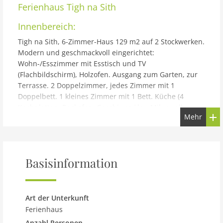
Ferienhaus
Tigh na Sith
Innenbereich:
Tigh na Sith, 6-Zimmer-Haus 129 m2 auf 2 Stockwerken.
Modern und geschmackvoll eingerichtet:
Wohn-/Esszimmer mit Esstisch und TV
(Flachbildschirm), Holzofen. Ausgang zum Garten, zur
Terrasse. 2 Doppelzimmer, jedes Zimmer mit 1
Doppelbett. 1 kleines Zimmer mit 1 Bett. Küche (4
Kochplatten, Backofen, Geschirrspüler, Mikrowelle,
Mehr
Tiefkühler). Bad/Dusche/WC. Obergeschoss: 1
Doppelzimmer mit 1 Doppelbett und Dusche/WC. 1
kleines Zimmer mit 1 Bett und Bad/Dusche/WC.
Heizung. Grosse Terrasse. Terrassenmöbel, Gartengrill.
Basisinformation
Zur Verfügung: Waschmaschine. Internet (Wireless LAN,
gratis). Parkplatz beim Haus. Bitte beachten: geeignet
für Familien. Nichtraucher-Haus. 1 Haustier/Hund
erlaubt. TV nur EN. Unabhängiger privater Koch ist für
Art der Unterkunft
besondere Anlässe verfügbar.
Ferienhaus
Gebäude und Außenbereich:
Anzahl Personen