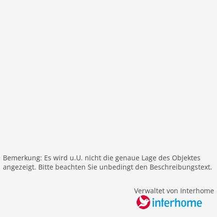
Heizung
Einrichtung modern
Internet
Nichtraucher
Fernseher
W-LAN
Außenbereich
Grill
Umzäuntes Grundstück
Garten
Parkplatz
alleinstehend
Bemerkung: Es wird u.U. nicht die genaue Lage des Objektes
angezeigt. Bitte beachten Sie unbedingt den Beschreibungstext.
Freizeit / Sport
Golf
Verwaltet von Interhome
Wandern
Reiten