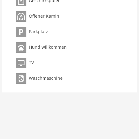
Geschirrspüler
Zimmer 6
Schlafzimmer 5
Offener Kamin
Toiletten 3
Badezimmer 3
Parkplatz
Ausstattung Küche
Hund willkommen
Spülmaschine
Mikrowelle
TV
Backofen/Herd
Gefrierschrank
Waschmaschine
Innenbereich
Bad und Dusche
Kamin
Dusche
Terrasse
Modern
Waschmaschine