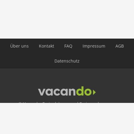
Entfernungen
Stadtzentrum: 13 km
Meer: 90 m
Golf: 10 km
ÖPNV: 500 m
Über uns
Kontakt
FAQ
Impressum
AGB
Wasser: 90 m
Airport EDI 191 km
Datenschutz
Airport PIK 200 km
Themen
Kinderfreundlicher Familienurlaub
Berge und Seen
© Vacando: Ferienhäuser und Ferienwohnungen
24 h Hotline
+49 30 403 656 250