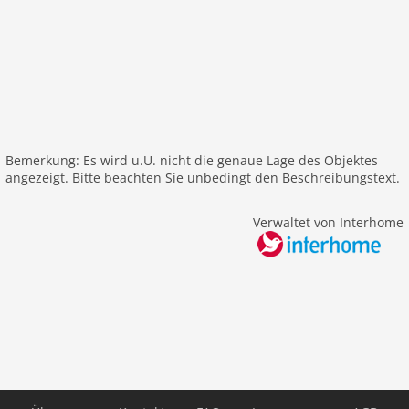
Gartenbereich
Parkplatz
Terrasse
alleinstehend
Freizeit / Sport
Mountainbiking
Bemerkung: Es wird u.U. nicht die genaue Lage des Objektes
Golf
angezeigt. Bitte beachten Sie unbedingt den Beschreibungstext.
Bergwandern
Wandern
Verwaltet von Interhome
Reiten
Segeln
Surfen
Entfernungen
Strand: 28 km
Stadtzentrum: 4,0 km
Golf: 4,0 km