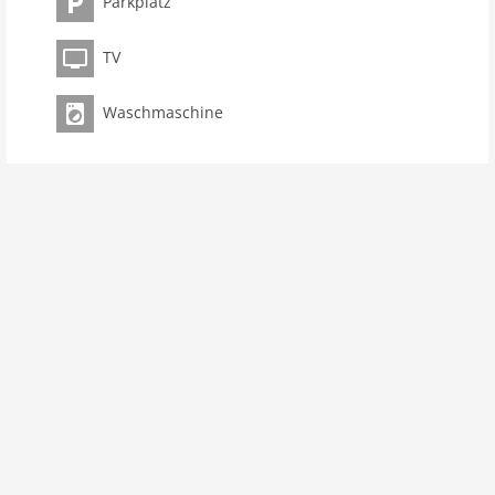
Parkplatz
Badezimmer 2
Ausstattung Küche
TV
Spülmaschine
Waschmaschine
Mikrowelle
Backofen/Herd
Gefrierschrank
Innenbereich
Dusche
Waschmaschine
DVD
Heizung
Internet
Fernseher
W-LAN
Außenbereich