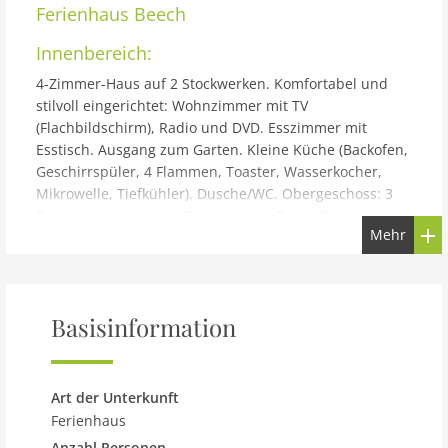
Ferienhaus
Beech
Innenbereich:
4-Zimmer-Haus auf 2 Stockwerken. Komfortabel und
stilvoll eingerichtet: Wohnzimmer mit TV
(Flachbildschirm), Radio und DVD. Esszimmer mit
Esstisch. Ausgang zum Garten. Kleine Küche (Backofen,
Geschirrspüler, 4 Flammen, Toaster, Wasserkocher,
Mikrowelle, Tiefkühler). Dusche/WC. Obergeschoss: 3
Doppelzimmer, jedes Zimmer mit 1 Doppelbett.
Mehr
Bad/Dusche/WC. Heizung. Gartensitzplatz.
Terrassenmöbel. Zur Verfügung: Waschmaschine,
Babybett bis 2 Jahre (extra). Internet (Wireless LAN,
gratis). Parkplatz. Bitte beachten: geeignet für Familien.
Basisinformation
TV nur EN. HI-50076-F
Gebäude und Außenbereich:
Gemütliches, komfortables Haus Beech, einseitig
Art der Unterkunft
angebaut. Am Ortsrand, 4 km vom Zentrum von
Ferienhaus
Inverness, ruhige Lage in einem Wohnquartier. Zur
Anzahl Personen