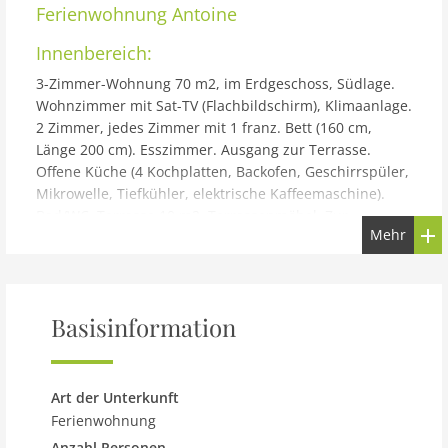
Ferienwohnung
Antoine
Innenbereich:
3-Zimmer-Wohnung 70 m2, im Erdgeschoss, Südlage.
Wohnzimmer mit Sat-TV (Flachbildschirm), Klimaanlage.
2 Zimmer, jedes Zimmer mit 1 franz. Bett (160 cm,
Länge 200 cm). Esszimmer. Ausgang zur Terrasse.
Offene Küche (4 Kochplatten, Backofen, Geschirrspüler,
Mikrowelle, Tiefkühler, elektrische Kaffeemaschine).
Bad/WC. Terrasse 10 m2. Terrassenmöbel. Zur
Mehr
Verfügung: Waschmaschine, Kinderhochstuhl,
Babybett. Internet (Wireless LAN, gratis). 1
Haustier/Hund erlaubt. 4495
Gebäude und Außenbereich:
Basisinformation
Dreifamilienhaus Antoine. 700 m vom Zentrum von
Marina, ruhige, sonnige, erhöhte Lage, 360 m vom
Meer, 1.2 km vom Strand. Zur Alleinbenutzung:
Art der Unterkunft
Grundstück 500 m2 (eingezäunt), Schwimmbad eckig (6
Ferienwohnung
x 3 m, 150 cm tief, saisonale Verfügbarkeit: 01.Jun. -
Anzahl Personen