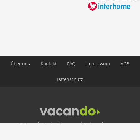
Airport SPU
Airport ZAD
Themen
Kinderfreundlicher Familienurlaub
Sonne und Strand
Über uns
Kontakt
FAQ
Impressum
AGB
Datenschutz
© Vacando: Ferienhäuser und Ferienwohnungen