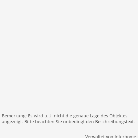
Umzäuntes Grundstück
Parkplatz
Freizeit / Sport
Bademöglichkeit Meer
Wandern
Privatpool
Surfen
Außenpool
Pool von 01.06.
Pool bis 01.10.
Entfernungen
Strand: 1,2 km
Stadtzentrum: 700 m
Bemerkung: Es wird u.U. nicht die genaue Lage des Objektes
Meer: 360 m
angezeigt. Bitte beachten Sie unbedingt den Beschreibungstext.
ÖPNV: 800 m
Wasser: 360 m
Verwaltet von Interhome