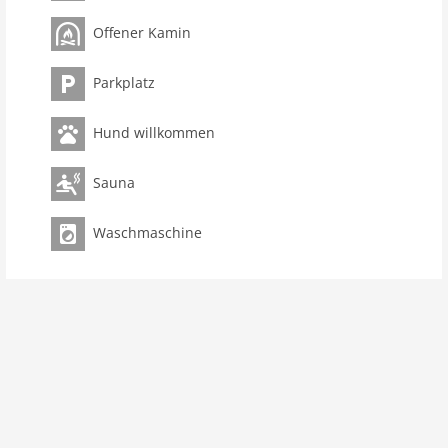
Hinweis: Ferienhaus mit Sauna und Jacuzzi im BALTIC
VILLAGE
Offener Kamin
Das Organisieren von Studentenfeiern,
Junggesellenabschieden und Trinkfeiern ist in diesem
Parkplatz
Haus verbotenNichtraucher-Unterkunft.nicht geeignet
für Personen mit eingeschränkter Mobilität.
Hund willkommen
Parterre: (offene Küche(Kochplatte(4 Kochplatten,
Ceranfeld), Wasserkocher, Toaster, Kaffeemaschine,
Sauna
Backofen, Mikrowelle, Spülmaschine, Kühlschrank,
Mixer), Wohn/Esszimmer(Doppelschlafcouch, TV,
Waschmaschine
Esstisch, Kaminofen, Stereoanlage),
Toilette(Waschbecken, Toilette))In der 1. Etage:
(Schlafzimmer(Doppelbett(160 x 200 cm), TV),
Badezimmer(Whirlpool, Dusche, Sauna, Waschbecken,
Toilette, Waschmaschine, Föhn))Indoor Spielraum,
Heizung, Terrasse, Gartenmöbel, Parkplatz,
Fitnessgeräte(Gemeinschaftliche Nutzung mit anderen
Gästen), Wäschepaket inklusive
Haustier