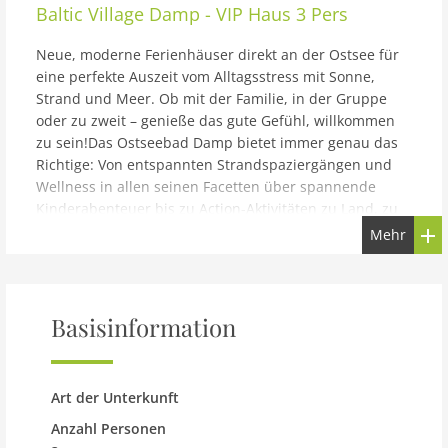
Baltic Village Damp - VIP Haus 3 Pers
Neue, moderne Ferienhäuser direkt an der Ostsee für
eine perfekte Auszeit vom Alltagsstress mit Sonne,
Strand und Meer. Ob mit der Familie, in der Gruppe
oder zu zweit – genieße das gute Gefühl, willkommen
zu sein!Das Ostseebad Damp bietet immer genau das
Richtige: Von entspannten Strandspaziergängen und
Wellness in allen seinen Facetten über spannende
Kinderabenteuer bis zu Action-Aktivitäten zu Land, zu
Wasser und in der Luft. Da in Damp alles zentral liegt,
Mehr
kann man den gesamten Ort zu Fuß oder mit dem
Fahrrad entdecken. Außerdem gibt es rund um Damp
diverse weitere Orte, die einen Besuch wert sind. Dazu
zählen zum Beispiel Kappeln, die Wikinger-Siedlung
Basisinformation
Haithabu sowie die Städte Kiel und Flensburg. Erster
Anlaufpunkt für Familien ist in Damp der ausgedehnte
Sandstrand. Hier können die Kinder nach Herzenslust
Art der Unterkunft
im Sand buddeln und mit den Wellen um die Wette
schwimmen, während es sich die Eltern im Sand oder
Anzahl Personen