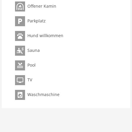
Zimmer 4
Offener Kamin
Schlafzimmer 3
Toiletten 3
Parkplatz
Badezimmer 3
Pool
Hund willkommen
Ausstattung Küche
Sauna
Spülmaschine
Backofen/Herd
Pool
Innenbereich
TV
Kinderbetten: 5
Wäschetrockner
Waschmaschine
Kamin
Telefon
Dusche
Terrasse
Waschmaschine