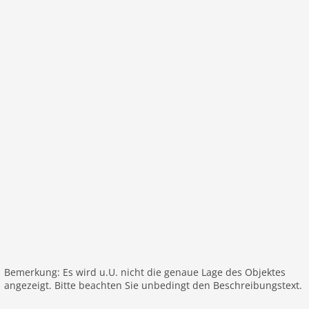
Heizung
Internet
Fernseher
internationales TV
W-LAN
Außenbereich
Gartenbereich
Grill
Spielplatz
Parkplatz
Rezeption
alleinstehend
Freizeit / Sport
Mountainbiking
Bemerkung: Es wird u.U. nicht die genaue Lage des Objektes
angezeigt. Bitte beachten Sie unbedingt den Beschreibungstext.
beheizter Pool
Wandern