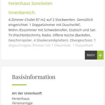
Ferienhaus
Sonnleiten
Innenbereich:
4-Zimmer-Chalet 87 m2 auf 2 Stockwerken. Gemütlich
eingerichtet: 1 Doppelzimmer mit Dusche/WC.
Wohn-/Esszimmer mit Schwedenofen, Esstisch und Sat-
TV (Flachbildschirm), Radio. Offene Küche (Backofen,
Geschirrspüler, 4 Glaskeramikplatten). Obergeschoss: 1
abgeschrägtes Zimmer mit 1 Diwanbett, 1 Doppelbett
und Dusche/WC. 1 Zimmer mit 2 Betten und
Mehr
Dusche/WC. Terrasse. Terrassenmöbel. Sehr schöne
Sicht auf das Tal. Zur Verfügung: Telefon. Internet
(Wireless LAN, gratis). Parkplatz. 1 Haustier/Hund
erlaubt.
Basisinformation
Gebäude und Außenbereich:
Kinderfreundliches Feriendorf Sonnleiten. 300 m vom
Zentrum, sonnige Lage, direkt am Waldrand. Zur
Art der Unterkunft
Mitbenutzung: Liegewiese, Schwimmbad beheizt (5 x 10
Ferienhaus
m, saisonale Verfügbarkeit: 01.Jun. - 15.Okt.).
Ferienanlage