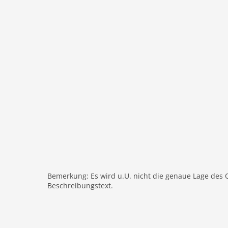
Nichtraucher
Fernseher
internationales TV
W-LAN
Außenbereich
Parkplatz
Freizeit / Sport
Bademöglichkeit Meer
Wandern
Reiten
Surfen
Entfernungen
Bemerkung: Es wird u.U. nicht die genaue Lage des 
Beschreibungstext.
Strand: 6,0 km
Meer: 6,0 km
Golf: 4,5 km