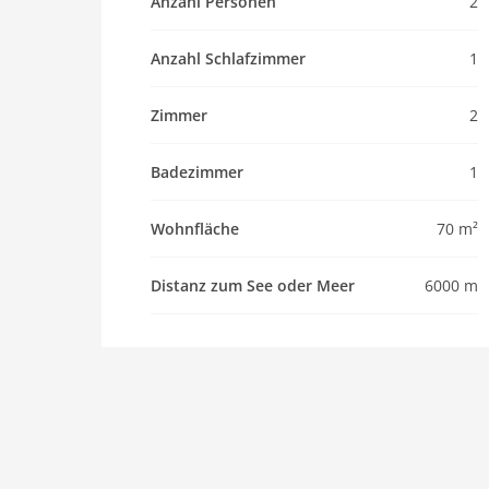
Anzahl Personen
2
Maximalbelegung 2 Pers.
Wohnfläche 70 m2
Anzahl Schlafzimmer
1
Zimmer 2
Schlafzimmer 1
Zimmer
2
Toiletten 2
Badezimmer 1
Badezimmer
1
Ausstattung Küche
Wohnfläche
70 m²
Spülmaschine
Mikrowelle
Distanz zum See oder Meer
6000 m
Backofen/Herd
Innenbereich
Dusche
Terrasse
Waschmaschine
Heizung
Internet