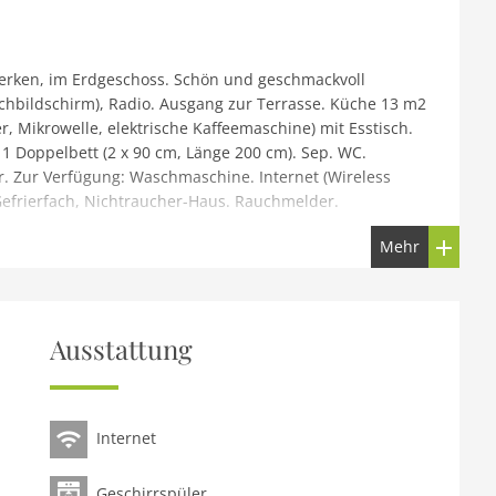
erken, im Erdgeschoss. Schön und geschmackvoll
chbildschirm), Radio. Ausgang zur Terrasse. Küche 13 m2
r, Mikrowelle, elektrische Kaffeemaschine) mit Esstisch.
 Doppelbett (2 x 90 cm, Länge 200 cm). Sep. WC.
. Zur Verfügung: Waschmaschine. Internet (Wireless
 Gefrierfach, Nichtraucher-Haus. Rauchmelder.
Mehr
in einem Wohnquartier, 6 km vom Meer, 6 km vom
eizung. Parkplatz beim Haus. Supermarkt 650 m,
ne 1.2 km, Bushaltestelle 600 m, Bahnstation Norden 1
Ausstattung
 km. Golfplatz (18 Loch) 4.5 km, Tennishalle 4 km.
Internet
Geschirrspüler