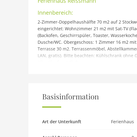
Ferienhaus
Reissmann
Innenbereich:
2-Zimmer-Doppelhaushälfte 70 m2 auf 2 Stockw
eingerichtet: Wohnzimmer 21 m2 mit Sat-TV (Fla
(Backofen, Geschirrspüler, Toaster, Wasserkoche
Dusche/WC. Obergeschoss: 1 Zimmer 16 m2 mit 1
Terrasse 30 m2. Terrassenmöbel, Abstellkammer
LAN, gratis). Bitte beachten: Kühlschrank ohne
Allergikerfreundlich.
Gebäude und Außenbereich:
Schönes Doppelhaus Reissmann. Am Ortsrand, 
Strand, in einer Sackgasse. Im Hause: Zentralh
Restaurant 350 m, Bäckerei 600 m, Fußgängerzo
Basisinformation
km, Sandstrand 6 km, Freibad 10 km, Hallenbad 3
Haustier
Haustier nicht erlaubt
Art der Unterkunft
Ferienhaus
Objekt