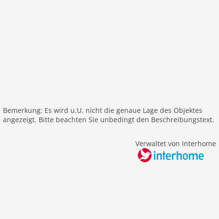
Internet
Nichtraucher
Fernseher
internationales TV
W-LAN
Außenbereich
Gartenbereich
Grill
Bemerkung: Es wird u.U. nicht die genaue Lage des Objektes
angezeigt. Bitte beachten Sie unbedingt den Beschreibungstext.
Umzäuntes Grundstück
Garten
Verwaltet von Interhome
Parkplatz
alleinstehend
Balkon
Freizeit / Sport
Mountainbiking