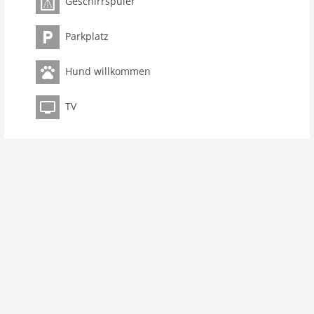
Geschirrspüler
Objekt
Maximalbelegung 5 Pers.
Parkplatz
Wohnfläche 100 m2
Zimmer 3
Hund willkommen
Schlafzimmer 2
Toiletten 1
TV
Badezimmer 1
Ausstattung Küche
Spülmaschine
Backofen/Herd
Gefrierschrank
Innenbereich
Terrasse
Modern
Heizung
Einrichtung modern