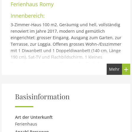
Ferienhaus
Romy
Innenbereich:
3-Zimmer-Haus 100 m2. Geräumig und hell, vollständig
renoviert im Jahre 2017, modern und gemütlich
eingerichtet: grosser Eingang. Ausgang zum Garten, zur
Terrasse, zur Loggia. Offenes grosses Wohn-/Esszimmer
mit 1 Diwanbett und 1 Doppeldiwanbett (140 cm, Länge
190 cm), Sat-TV und Flachbildschirm. 1 kleines
Doppelzimmer. Grosse, offene Küche (Backofen,
Mehr
Geschirrspüler, 4 Glaskeramikplatten, Tiefkühler,
elektrische Kaffeemaschine) mit Essecke. Bad/WC.
Holzdielenboden. Terrasse überdacht, Südlage, grosser
Garten. Terrassenmöbel. Sicht auf die Landschaft. Zur
Basisinformation
Verfügung: Internet (Wireless LAN, gratis). Bitte
beachten: geeignet für Familien. Nichtraucher-Haus. 1
Haustier/Hund erlaubt. Rauchmelder.
Gebäude und Außenbereich:
Art der Unterkunft
Ferienhaus
Mannsdorf an der Donau 12 km von Wien: Schönes,
Anzahl Personen