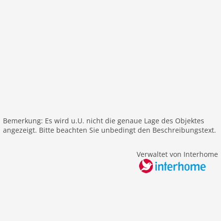
Heizung
Nichtraucher
Fernseher
internationales TV
Außenbereich
Gartenbereich
Grill
Garten
Parkplatz
Bemerkung: Es wird u.U. nicht die genaue Lage des Objektes
alleinstehend
angezeigt. Bitte beachten Sie unbedingt den Beschreibungstext.
Balkon
Verwaltet von Interhome
Freizeit / Sport
Golf
Wandern
Entfernungen
See: 4,0 km