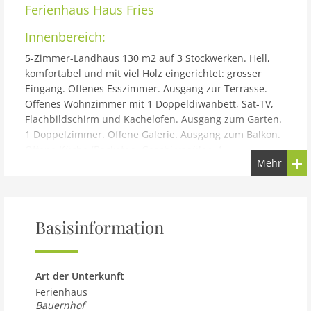
Ferienhaus
Haus Fries
Innenbereich:
5-Zimmer-Landhaus 130 m2 auf 3 Stockwerken. Hell,
komfortabel und mit viel Holz eingerichtet: grosser
Eingang. Offenes Esszimmer. Ausgang zur Terrasse.
Offenes Wohnzimmer mit 1 Doppeldiwanbett, Sat-TV,
Flachbildschirm und Kachelofen. Ausgang zum Garten.
1 Doppelzimmer. Offene Galerie. Ausgang zum Balkon.
Offene Küche (Backofen, Geschirrspüler, 4
Mehr
Glaskeramikplatten, Mikrowelle, elektrische
Kaffeemaschine). Bad/Dusche, sep. WC,
Doppelwaschbecken mit Eckbadewanne.
Fussbodenheizung. Unteres Geschoss: 2 Zimmer.
Basisinformation
Ausgang zum Garten. Obergeschoss: 1 grosses
Doppelzimmer mit Dachfenster. Holzdielenboden.
Balkon 10 m2, grosse Terrasse 15 m2. Terrassenmöbel,
Gartengrill. Herrliche Sicht auf den Garten, die
Art der Unterkunft
Landschaft und die Ortschaft. Zur Verfügung:
Ferienhaus
Waschmaschine, Haartrockner. Bitte beachten:
Bauernhof