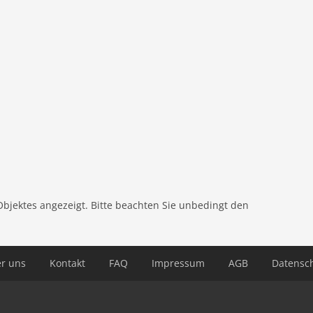
nsaison und 2.2€ pro Nacht und Gast in der Hochsaison.
Hälfte. Personen unter 16 Jahren sind davon
ool
 von Personen unter 20 Jahren sind nicht gestattet
ackofen), Schlafzimmer(2x Einzelbett),
mer(Einzelbett, Einzelbett), Badezimmer, Badezimmer,
ierkombination, Badewanne, Badewanne, Waschbecken,
limaanlage, Klimaanlage, Klimaanlage, Garten,
platte, Kinderbett, Hochstuhl
Objektes angezeigt. Bitte beachten Sie unbedingt den
r uns
Kontakt
FAQ
Impressum
AGB
Datensc