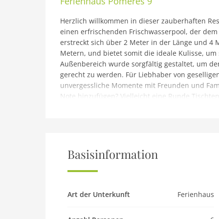
Ferienhaus
Pomeres 9
Herzlich willkommen in dieser zauberhaften Re
einen erfrischenden Frischwasserpool, der dem 
erstreckt sich über 2 Meter in der Länge und 4 Me
Metern, und bietet somit die ideale Kulisse, 
Außenbereich wurde sorgfältig gestaltet, um d
gerecht zu werden. Für Liebhaber von gesellige
unvergessliche Momente mit Freunden und Famili
Note hinzufügen? Vielleicht eine Runde Tischten
möchten, bieten die möblierte Veranda und die 
Atmosphäre zum Entspannen.Dies bezaubernde H
einer einzigen Etage erstreckt sich das Erdges
beherbergt, welches zum Entspannen und gesell
Smart-TV ist das Wohnzimmer der ideale Ort, u
Basisinformation
Zudem sorgt eine Klimaanlage dafür, dass zu j
geräumiges Sofa und ein dekorativer Kamin ve
schaffen somit die perfekte Kulisse für behagli
Glaskeramikherd bildet das Herzstück des Hauses
Art der Unterkunft
Ferienhaus
köstlicher Mahlzeiten benötigen, angefangen vo
zusätzlichen Komfort. Die drei Schlafzimmer bi