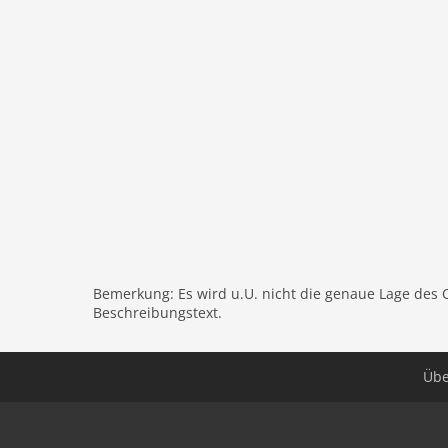
zwischen 0.55€ pro Nacht und Gast in der Nebe
Ab dem 9. Tag reduziert sich die Steuer um die 
ausgenommen.
Hinweis: Pomeres 9 - Ferienhaus Mit Privatem P
Reservierungen für Gruppen oder Gesellschaften
Wohnzimmer, Küche(Kochherd, Kaffeemaschine, B
Schlafzimmer(Einzelbett, Einzelbett), Schlafzim
Garage, Mikrowelle, Spülmaschine, Kühl-/Gefr
Waschbecken, Toilette, Toilette, Bidet, Bidet, K
Gartenmöbel, 6x Liegen, Grill, Pool, Tischtennis
Haustier
Bemerkung: Es wird u.U. nicht die genaue Lage des 
Haustier nicht erlaubt
Beschreibungstext.
Objekt
Klimaanlage
Übe
Maximalbelegung 6 Pers.
Wohnfläche 22 m2
Zimmer 4