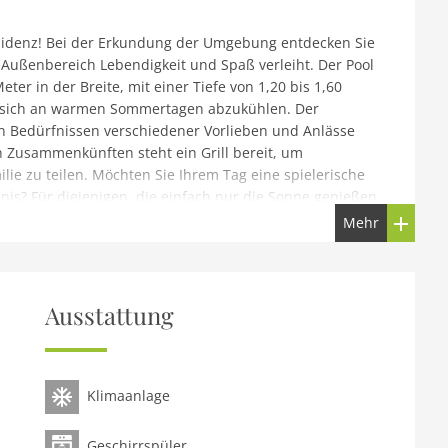
sidenz! Bei der Erkundung der Umgebung entdecken Sie
Außenbereich Lebendigkeit und Spaß verleiht. Der Pool
ter in der Breite, mit einer Tiefe von 1,20 bis 1,60
um sich an warmen Sommertagen abzukühlen. Der
en Bedürfnissen verschiedener Vorlieben und Anlässe
n Zusammenkünften steht ein Grill bereit, um
e zu teilen. Möchten Sie Ihrem Tag eine spielerische
nis? Für diejenigen, die einfach nur die Sonne genießen
bequemen Liegen auf der Poolterrasse die perfekte
Mehr
aus verspricht Komfort und Eleganz an jeder Ecke. Auf
choss, das ein großzügiges Wohn- und Esszimmer
igen Beisammensein einlädt. Ausgestattet mit einem
m Ihre Lieblingsprogramme und Filme zu genießen.
Ausstattung
eder Jahreszeit eine angenehme Atmosphäre herrscht. Ein
rleihen dem Raum Wärme und Gemütlichkeit, und
che Momente. Die voll ausgestattete Küche mit
. Hier finden Sie alles, was Sie für die Zubereitung
Klimaanlage
n Küchenutensilien bis hin zu einem Geschirrspüler für
eten eine erholsame Ruhe. Das erste Schlafzimmer
Geschirrspüler