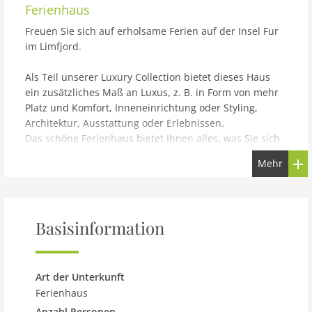
Ferienhaus
Freuen Sie sich auf erholsame Ferien auf der Insel Fur
im Limfjord.
Als Teil unserer Luxury Collection bietet dieses Haus
ein zusätzliches Maß an Luxus, z. B. in Form von mehr
Platz und Komfort, Inneneinrichtung oder Styling,
Architektur, Ausstattung oder Erlebnissen.
Das schöne Ferienhaus bietet Ihnen alles, was Sie sich
für Ihren Familienurlaub wünschen. Erleben Sie das
Mehr
geräumige Haus, hier können Sie die Zeit gemeinsam
oder auch einmal verteilt auf mehrere Räume
verbringen. Das machen zwei gemütliche Wohnräume
möglich, die zu Filmabenden einladen. Zudem können
Basisinformation
Sie das große Platzangebot nutzen im Wohnraum im
Erdgeschoss zusammen zu kochen, essen, spielen oder
zu entspannen.
Der Garten um das Haus lädt zum Fußball spielen oder
Art der Unterkunft
anderen Sportarten. Sie können auch gemeinsam Ihre
Ferienhaus
Lieblingsspeisen auf dem Grill zubereiten und Ihre
Anzahl Personen